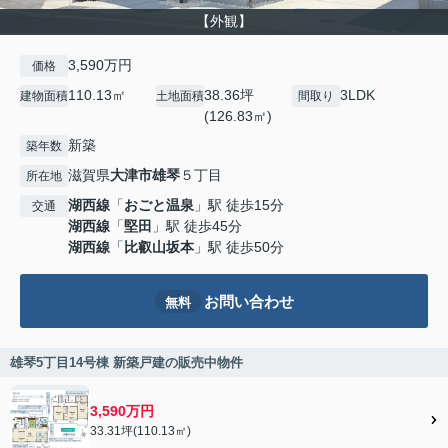
【外観】
3,590万円
価格
110.13㎡
38.36坪
3LDK
建物面積
土地面積
間取り
(126.83㎡)
新築
築年数
滋賀県
大津市
雄琴
５丁目
所在地
湖西線
「
おごと温泉
」駅 徒歩15分
交通
湖西線
「
堅田
」駅 徒歩45分
湖西線
「
比叡山坂本
」駅 徒歩50分
お問い合わせ
無料
雄琴5丁目14号棟 新築戸建の販売中物件
3,590万円
33.31坪(110.13㎡)