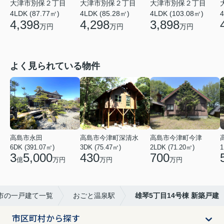
大津市別保２丁目
大津市別保２丁目
大津市別保２丁目
4LDK (87.77㎡)
4LDK (85.28㎡)
4LDK (103.08㎡)
4
4,398
4,298
3,898
万円
万円
万円
よく見られている物件
高島市永田
高島市今津町深清水
高島市今津町今津
6DK (391.07㎡)
3DK (75.47㎡)
2LDK (71.20㎡)
1
3
5,000
430
700
億
万円
万円
万円
市の一戸建て一覧
おごと温泉駅
雄琴5丁目14号棟 新築戸建
市区町村から探す