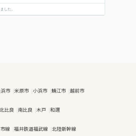
いました。
長浜市
米原市
小浜市
鯖江市
越前市
北比良
南比良
木戸
和邇
日市線
福井鉄道福武線
北陸新幹線