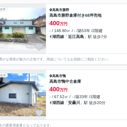
倉庫
高島市
勝野
高島市勝野倉庫付き68坪売地
400
万円
- / 148.80㎡ / - /築53年 /2階建
湖西線
「
近江高島
」駅 徒歩7分
豊かな環境が魅力の立地です。用途についてもお気軽にご相談ください。
倉庫
高島市
鴨
高島市鴨中古倉庫
400
万円
- / 67.52㎡ / - /築33年 /1階建
湖西線
「
安曇川
」駅 徒歩20分
きの農業用倉庫となっております。