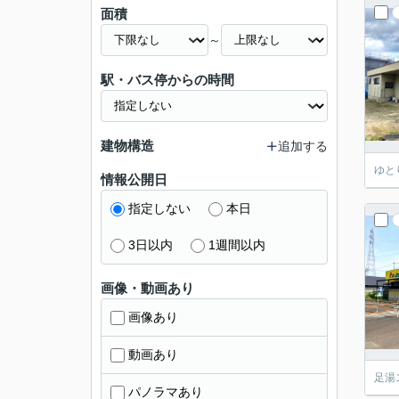
面積
～
駅・バス停からの時間
建物構造
追加する
ゆと
情報公開日
指定しない
本日
3日以内
1週間以内
画像・動画あり
画像あり
動画あり
足湯
パノラマあり