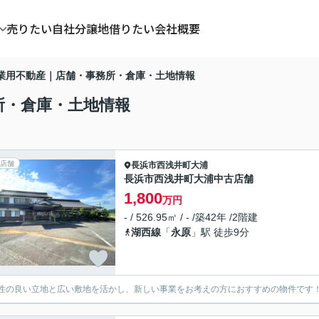
売りたい
自社分譲地
借りたい
会社概要
業用不動産｜店舗・事務所・倉庫・土地情報
所・倉庫・土地情報
店舗
長浜市
西浅井町大浦
長浜市西浅井町大浦中古店舗
1,800
万円
- / 526.95㎡ / - /築42年 /2階建
湖西線
「
永原
」駅 徒歩9分
性の良い立地と広い敷地を活かし、新しい事業をお考えの方におすすめの物件です