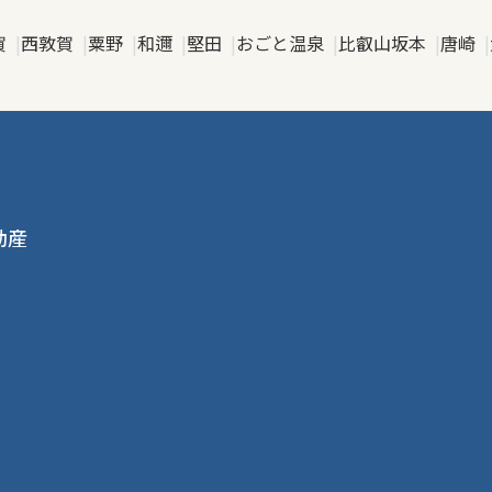
賀
西敦賀
粟野
和邇
堅田
おごと温泉
比叡山坂本
唐崎
動産