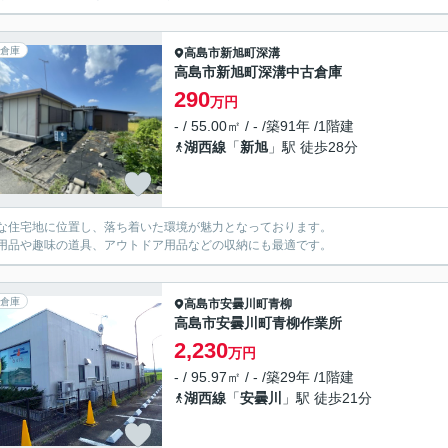
倉庫
高島市
新旭町深溝
高島市新旭町深溝中古倉庫
290
万円
- / 55.00㎡ / - /築91年 /1階建
湖西線
「
新旭
」駅 徒歩28分
な住宅地に位置し、落ち着いた環境が魅力となっております。
用品や趣味の道具、アウトドア用品などの収納にも最適です。
倉庫
高島市
安曇川町青柳
高島市安曇川町青柳作業所
2,230
万円
- / 95.97㎡ / - /築29年 /1階建
湖西線
「
安曇川
」駅 徒歩21分