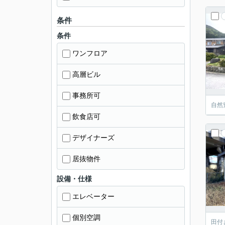
条件
条件
ワンフロア
高層ビル
事務所可
自然
飲食店可
デザイナーズ
居抜物件
設備・仕様
エレベーター
個別空調
田付