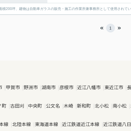
面積200坪、建物は自動車ガラスの販売・施工の作業所兼事務所として使用されて
1
市
甲賀市
野洲市
湖南市
彦根市
近江八幡市
東近江市
ノ町
古田刈
中央町
公文名
木崎
新和町
北小松
南小松
本線
北陸本線
東海道本線
近江鉄道近江本線
近江鉄道八