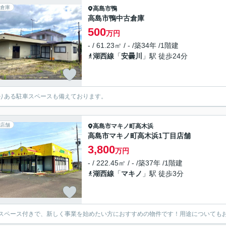
倉庫
高島市
鴨
高島市鴨中古倉庫
500
万円
- / 61.23㎡ / - /築34年 /1階建
湖西線
「
安曇川
」駅 徒歩24分
りある駐車スペースも備えております。
店舗
高島市
マキノ町高木浜
高島市マキノ町高木浜1丁目店舗
3,800
万円
- / 222.45㎡ / - /築37年 /1階建
湖西線
「
マキノ
」駅 徒歩3分
スペース付きで、新しく事業を始めたい方におすすめの物件です！用途についても