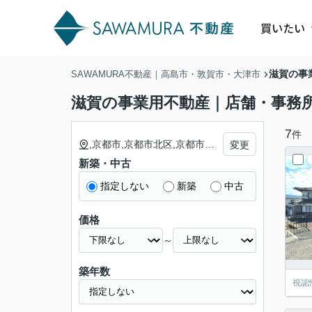
買いたい
滋賀の事
SAWAMURA不動産｜高島市・敦賀市・大津市
滋賀の事業用不動産｜店舗・事務
7
件
,京都市,京都市北区,京都市上京区,京都市左京区,京都市中京区,京都市東山区,京都市下京区,京都市南区,京都市右京区,京都市伏見区,京都市山科区,京都市西京区,福知山市,舞鶴市,綾部市,宇治市,宮津市,亀岡市,城陽市,向日市,長岡京市,八幡市,京田辺市,京丹後市,南丹市,木津川市,乙訓郡,乙訓郡大山崎町,久世郡,久世郡久御山町,綴喜郡,綴喜郡井手町,綴喜郡宇治田原町,相楽郡,相楽郡笠置町,相楽郡和束町,相楽郡精華町,相楽郡南山城村,船井郡,船井郡京丹波町,与謝郡,与謝郡伊根町,与謝郡与謝野町,大阪市,大阪市都島区,大阪市福島区,大阪市此花区,大阪市西区,大阪市港区,大阪市大正区,大阪市天王寺区,大阪市浪速区,大阪市西淀川区,大阪市東淀川区,大阪市東成区,大阪市生野区,大阪市旭区,大阪市城東区,大阪市阿倍野区,大阪市住吉区,大阪市東住吉区,大阪市西成区,大阪市淀川区,大阪市鶴見区,大阪市住之江区,大阪市平野区,大阪市北区,大阪市中央区,堺市,堺市堺区,堺市中区,堺市東区,堺市西区,堺市南区,堺市北区,堺市美原区,岸和田市,豊中市,池田市,吹田市,泉大津市,高槻市,貝塚市,守口市,枚方市,茨木市,八尾市,泉佐野市,富田林市,寝屋川市,河内長野市,松原市,大東市,和泉市,箕面市,柏原市,羽曳野市,門真市,摂津市,高石市,藤井寺市,東大阪市,泉南市,四條畷市,交野市,大阪狭山市,阪南市,三島郡,三島郡島本町,豊能郡,豊能郡豊能町,豊能郡能勢町,泉北郡,泉北郡忠岡町,泉南郡,泉南郡熊取町,泉南郡田尻町,泉南郡岬町,南河内郡,南河内郡太子町,南河内郡河南町,南河内郡千早赤阪村,神戸市,神戸市東灘区,神戸市灘区,神戸市兵庫区,神戸市長田区,神戸市須磨区,神戸市垂水区,神戸市北区,神戸市中央区,神戸市西区,姫路市,尼崎市,明石市,西宮市,洲本市,芦屋市,伊丹市,相生市,豊岡市,加古川市,赤穂市,西脇市,宝塚市,三木市,高砂市,川西市,小野市,三田市,加西市,丹波篠山市,養父市,丹波市,南あわじ市,朝来市,淡路市,宍粟市,加東市,たつの市,川辺郡,川辺郡猪名川町,多可郡,多可郡多可町,加古郡,加古郡稲美町,加古郡播磨町,神崎郡,神崎郡市川町,神崎郡福崎町,神崎郡神河町,揖保郡,揖保郡太子町,赤穂郡,赤穂郡上郡町,佐用郡,佐用郡佐用町,美方郡,美方郡香美町,美方郡新温泉町
変更
新築・中古
指定しない
新築
中古
価格
～
築年数
視認