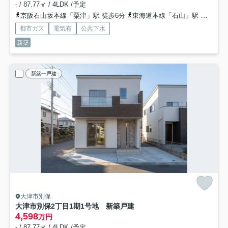
- / 87.77㎡ / 4LDK /予定
京阪石山坂本線「粟津」駅 徒歩6分
東海道本線「石山」駅 徒歩12分
都市ガス
電気有
公共下水
新築
新築一戸建
大津市別保
大津市別保2丁目1期1号地 新築戸建
4,598
万円
- / 87.77㎡ / 4LDK /予定