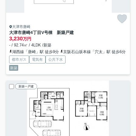
大津市唐崎
大津市唐崎4丁目V号棟 新築戸建
3,230
万円
- / 92.74㎡ / 4LDK /新築
湖西線「唐崎」駅 徒歩9分
京阪石山坂本線「穴太」駅 徒歩6分
都市ガス
電気有
公共下水
新築
新築一戸建