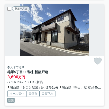
新築一戸建
大津市雄琴
雄琴5丁目11号棟 新築戸建
3,690
万円
- / 107.23㎡ / 3LDK /新築
湖西線「おごと温泉」駅 徒歩15分
湖西線「堅田」駅 徒歩45分
湖
オール電化
電気有
公共下水
新築