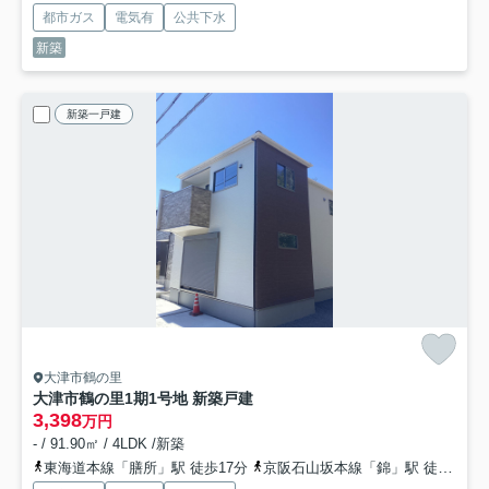
都市ガス
電気有
公共下水
新築
新築一戸建
大津市鶴の里
大津市鶴の里1期1号地 新築戸建
3,398
万円
- / 91.90㎡ / 4LDK /新築
東海道本線「膳所」駅 徒歩17分
京阪石山坂本線「錦」駅 徒歩21分