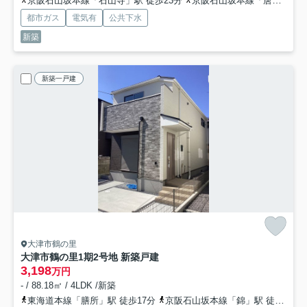
京阪石山坂本線「石山寺」駅 徒歩23分
京阪石山坂本線「唐橋前」駅 徒歩26分
都市ガス
電気有
公共下水
新築
新築一戸建
大津市鶴の里
大津市鶴の里1期2号地 新築戸建
3,198
万円
- / 88.18㎡ / 4LDK /新築
東海道本線「膳所」駅 徒歩17分
京阪石山坂本線「錦」駅 徒歩21分