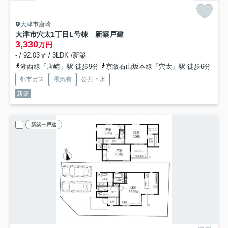
大津市唐崎
大津市穴太1丁目L号棟 新築戸建
3,330
万円
- / 92.03㎡ / 3LDK /新築
湖西線「唐崎」駅 徒歩9分
京阪石山坂本線「穴太」駅 徒歩6分
都市ガス
電気有
公共下水
新築
新築一戸建