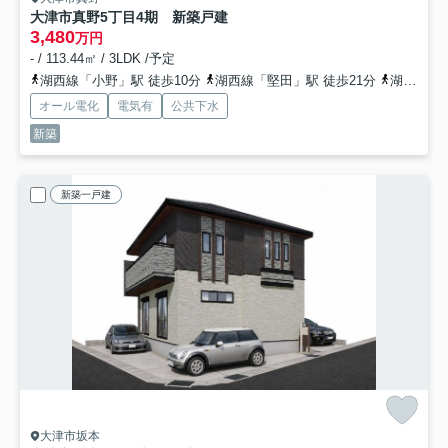
大津市真野5丁目4期 新築戸建
3,480
万円
- / 113.44㎡ / 3LDK /予定
湖西線「小野」駅 徒歩10分
湖西線「堅田」駅 徒歩21分
湖西線「和邇」駅 徒歩44分
オール電化
電気有
公共下水
新築
新築一戸建
大津市坂本