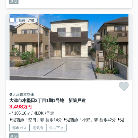
新築
新築一戸建
大津市本堅田
大津市本堅田2丁目1期1号地 新築戸建
3,498
万円
- / 105.16㎡ / 4LDK /予定
湖西線「堅田」駅 徒歩14分
湖西線「小野」駅 徒歩42分
湖西線「おごと温泉」駅 徒歩49分
都市ガス
電気有
公共下水
新築