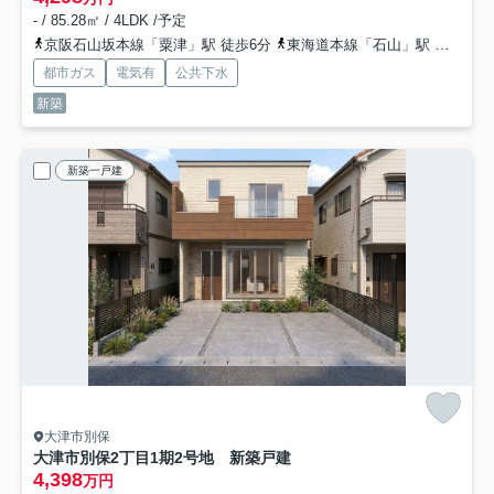
- / 85.28㎡ / 4LDK /予定
京阪石山坂本線「粟津」駅 徒歩6分
東海道本線「石山」駅 徒歩12分
都市ガス
電気有
公共下水
新築
新築一戸建
大津市別保
大津市別保2丁目1期2号地 新築戸建
4,398
万円