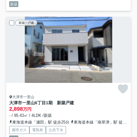
新築
新築一戸建
大津市一里山
大津市一里山6丁目1期 新築戸建
2,898
万円
- / 95.43㎡ / 4LDK /新築
東海道本線「瀬田」駅 徒歩25分
東海道本線「南草津」駅 徒歩47分
都市ガス
電気有
公共下水