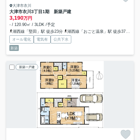
大津市衣川
大津市衣川3丁目1期 新築戸建
3,190
万円
- / 120.90㎡ / 3LDK /予定
湖西線「堅田」駅 徒歩23分
湖西線「おごと温泉」駅 徒歩37分
湖
オール電化
電気有
公共下水
新築
新築一戸建