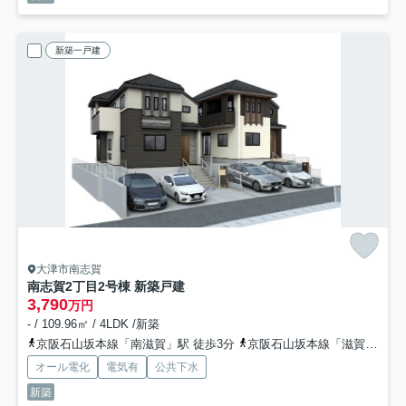
新築一戸建
大津市南志賀
南志賀2丁目2号棟 新築戸建
3,790
万円
- / 109.96㎡ / 4LDK /新築
京阪石山坂本線「南滋賀」駅 徒歩3分
京阪石山坂本線「滋賀里」駅 徒歩11分
オール電化
電気有
公共下水
新築