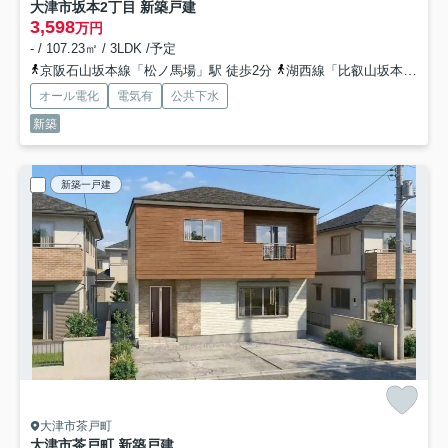
大津市坂本2丁目 新築戸建
3,598
万円
- / 107.23㎡ / 3LDK /予定
京阪石山坂本線「松ノ馬場」駅 徒歩2分
湖西線「比叡山坂本」駅 徒歩19分
オール電化
電気有
公共下水
新築
新築一戸建
大津市茶戸町
大津市茶戸町 新築戸建