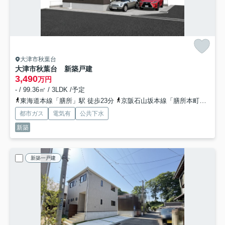
大津市秋葉台
大津市秋葉台 新築戸建
3,490
万円
- / 99.36㎡ / 3LDK /予定
東海道本線「膳所」駅 徒歩23分
京阪石山坂本線「膳所本町」駅 徒歩19分
都市ガス
電気有
公共下水
新築
新築一戸建