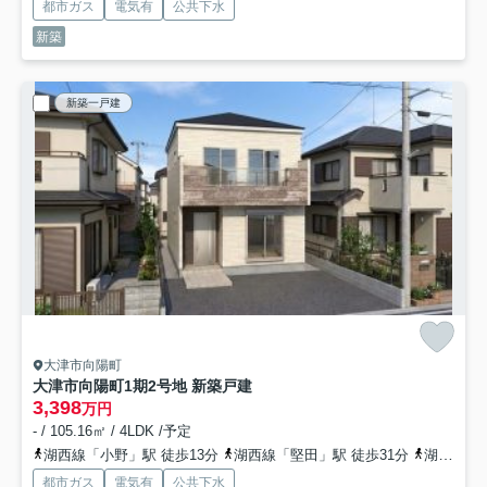
都市ガス
電気有
公共下水
新築
新築一戸建
大津市向陽町
大津市向陽町1期2号地 新築戸建
3,398
万円
- / 105.16㎡ / 4LDK /予定
湖西線「小野」駅 徒歩13分
湖西線「堅田」駅 徒歩31分
湖西線「和邇」駅 徒歩42分
都市ガス
電気有
公共下水