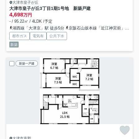
大津市皇子が丘
大津市皇子が丘3丁目1期1号地 新築戸建
4,698
万円
- / 95.22㎡ / 4LDK /予定
湖西線「大津京」駅 徒歩5分
京阪石山坂本線「近江神宮前」駅 徒歩14分
都市ガス
電気有
公共下水
新築
新築一戸建
大津市真野