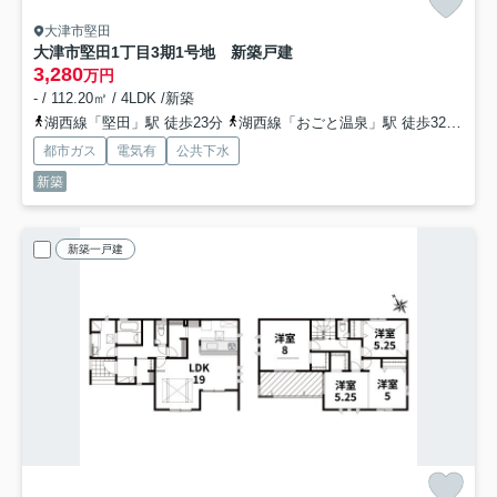
大津市堅田
大津市堅田1丁目3期1号地 新築戸建
3,280
万円
- / 112.20㎡ / 4LDK /新築
湖西線「堅田」駅 徒歩23分
湖西線「おごと温泉」駅 徒歩32分
湖
都市ガス
電気有
公共下水
新築
新築一戸建