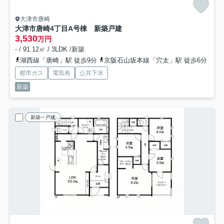
大津市唐崎
大津市唐崎4丁目A号棟 新築戸建
3,530
万円
- / 91.12㎡ / 3LDK /新築
湖西線「唐崎」駅 徒歩9分
京阪石山坂本線「穴太」駅 徒歩6分
都市ガス
電気有
公共下水
新築
新築一戸建