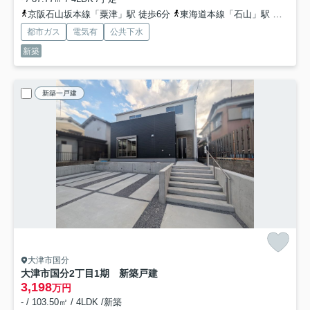
京阪石山坂本線「粟津」駅 徒歩6分
東海道本線「石山」駅 徒歩12分
都市ガス
電気有
公共下水
新築
新築一戸建
大津市国分
大津市国分2丁目1期 新築戸建
3,198
万円
- / 103.50㎡ / 4LDK /新築