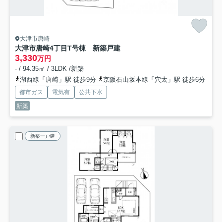
大津市唐崎
大津市唐崎4丁目T号棟 新築戸建
3,330
万円
- / 94.35㎡ / 3LDK /新築
湖西線「唐崎」駅 徒歩9分
京阪石山坂本線「穴太」駅 徒歩6分
都市ガス
電気有
公共下水
新築
新築一戸建