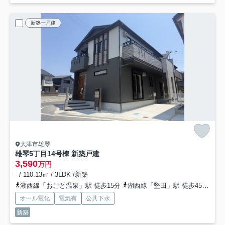
新築一戸建
大津市雄琴
雄琴5丁目14号棟 新築戸建
3,590
万円
- / 110.13㎡ / 3LDK /新築
湖西線「おごと温泉」駅 徒歩15分
湖西線「堅田」駅 徒歩45分
湖
オール電化
電気有
公共下水
新築