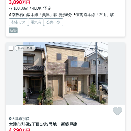
3,898
万円
- / 103.08㎡ / 4LDK /予定
京阪石山坂本線「粟津」駅 徒歩6分
東海道本線「石山」駅 徒歩12分
都市ガス
電気有
公共下水
新築
新築一戸建
大津市別保
大津市別保2丁目1期3号地 新築戸建
4,298
万円