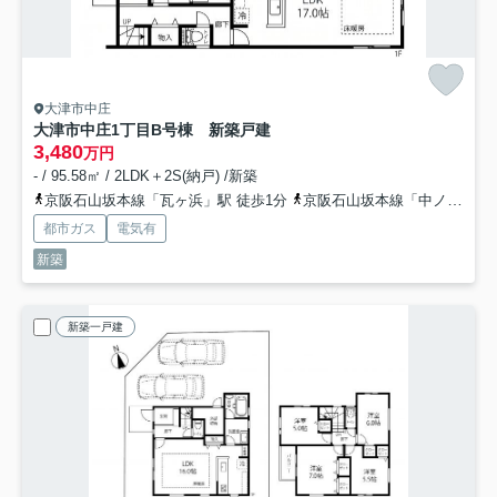
大津市中庄
大津市中庄1丁目B号棟 新築戸建
3,480
万円
- / 95.58㎡ / 2LDK＋2S(納戸) /新築
京阪石山坂本線「瓦ヶ浜」駅 徒歩1分
京阪石山坂本線「中ノ庄」駅 徒歩7分
都市ガス
電気有
新築
新築一戸建