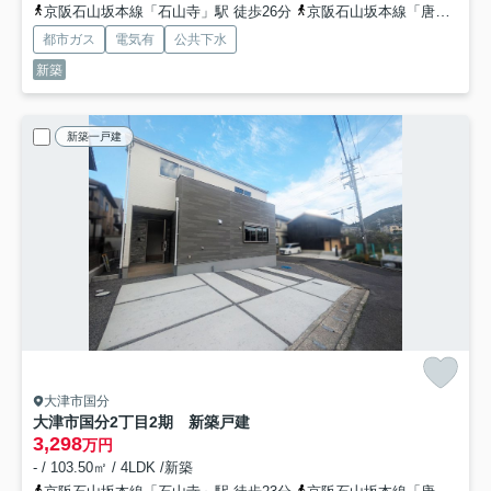
京阪石山坂本線「石山寺」駅 徒歩26分
京阪石山坂本線「唐橋前」駅 徒歩29分
都市ガス
電気有
公共下水
新築
新築一戸建
大津市国分
大津市国分2丁目2期 新築戸建
3,298
万円
- / 103.50㎡ / 4LDK /新築