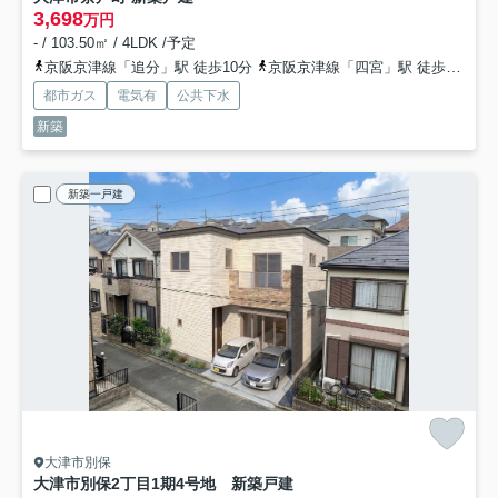
3,698
万円
- / 103.50㎡ / 4LDK /予定
京阪京津線「追分」駅 徒歩10分
京阪京津線「四宮」駅 徒歩17分
都市ガス
電気有
公共下水
新築
新築一戸建
大津市別保
大津市別保2丁目1期4号地 新築戸建