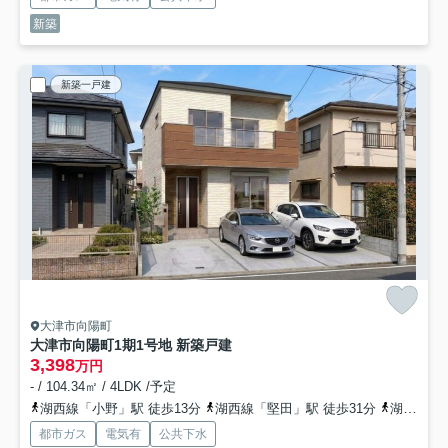
新築
新築一戸建
大津市向陽町
大津市向陽町1期1号地 新築戸建
3,398
万円
- / 104.34㎡ / 4LDK /予定
湖西線「小野」駅 徒歩13分
湖西線「堅田」駅 徒歩31分
湖西線「和邇」駅 徒歩42分
都市ガス
電気有
公共下水