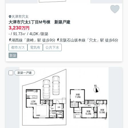
大津市穴太
大津市穴太1丁目M号棟 新築戸建
3,230
万円
- / 91.73㎡ / 4LDK /新築
湖西線「唐崎」駅 徒歩9分
京阪石山坂本線「穴太」駅 徒歩6分
都市ガス
電気有
公共下水
新築
新築一戸建