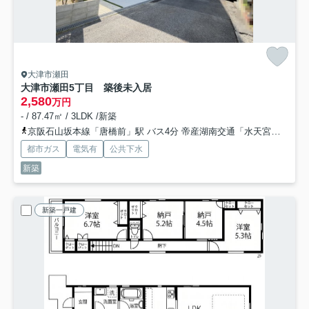
大津市瀬田
大津市瀬田5丁目 築後未入居
2,580
万円
- / 87.47㎡ / 3LDK /新築
京阪石山坂本線「唐橋前」駅 バス4分 帝産湖南交通「水天宮（滋賀県）」 停歩4分
都市ガス
電気有
公共下水
新築
新築一戸建