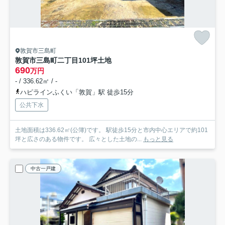
敦賀市三島町
敦賀市三島町二丁目101坪土地
690
万円
- / 336.62㎡ / -
ハピラインふくい「敦賀」駅 徒歩15分
公共下水
土地面積は336.62㎡(公簿)です。 駅徒歩15分と市内中心エリアで約101
坪と広さのある物件です。 広々とした土地の...
もっと見る
中古一戸建