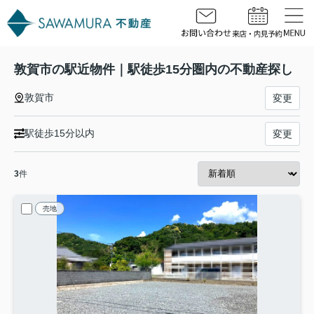
敦賀市の駅近物件｜駅徒歩15分圏内の不動産探し
敦賀市
変更
駅徒歩15分以内
変更
3
件
売地