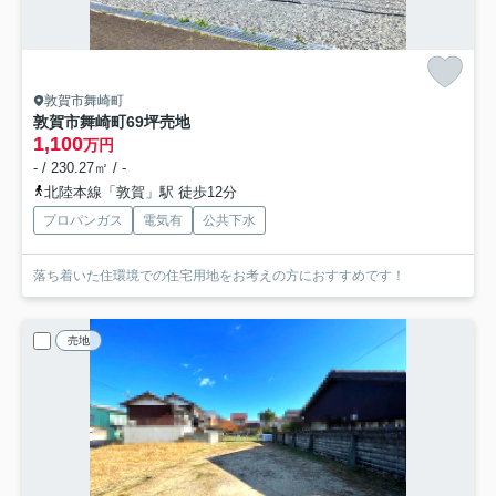
敦賀市舞崎町
敦賀市舞崎町69坪売地
1,100
万円
- / 230.27㎡ / -
北陸本線「敦賀」駅 徒歩12分
プロパンガス
電気有
公共下水
落ち着いた住環境での住宅用地をお考えの方におすすめです！
売地