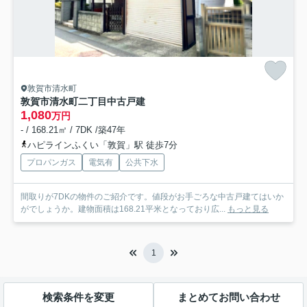
敦賀市清水町
敦賀市清水町二丁目中古戸建
1,080
万円
- / 168.21㎡ / 7DK /築47年
ハピラインふくい「敦賀」駅 徒歩7分
プロパンガス
電気有
公共下水
間取りが7DKの物件のご紹介です。値段がお手ごろな中古戸建てはいか
がでしょうか。建物面積は168.21平米となっており広...
もっと見る
1
検索条件を変更
まとめてお問い合わせ