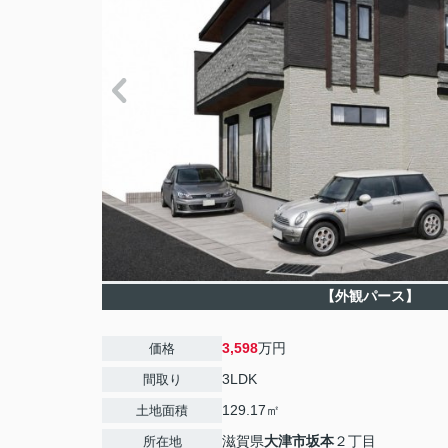
【外観パース】
3,598
万円
価格
3LDK
間取り
129.17㎡
土地面積
滋賀県
大津市
坂本
２丁目
所在地