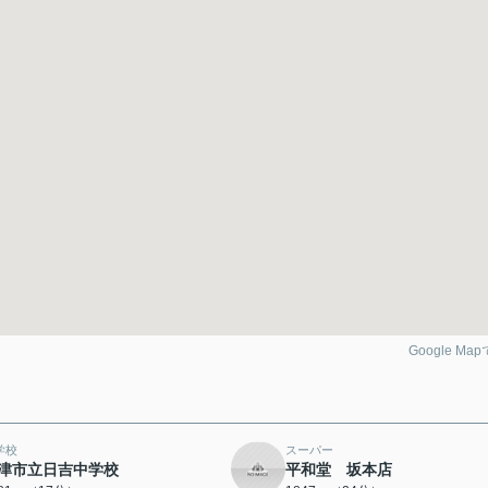
Google Ma
学校
スーパー
津市立日吉中学校
平和堂 坂本店