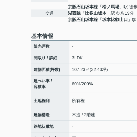
京阪石山坂本線
「
松ノ馬場
」駅 徒
湖西線
「
比叡山坂本
」駅 徒歩19分
交通
京阪石山坂本線
「
坂本比叡山口
」駅
基本情報
-
販売戸数
3LDK
間取り / 詳細
107.23㎡(32.43坪)
建物面積(坪数)
建ぺい率 /
60%/200%
容積率
所有権
土地権利
木造 / 2階建
建物構造
-
路地状敷地