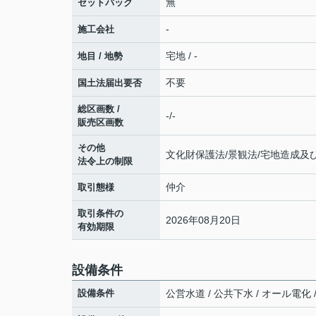
無
セットバック
-
施工会社
宅地 / -
地目 / 地勢
不要
国土法届出要否
総区画数 /
-/-
販売区画数
その他
文化財保護法/景観法/宅地造成及
法令上の制限
仲介
取引態様
取引条件の
2026年08月20日
有効期限
設備条件
設備条件
公営水道 / 公共下水 / オール電化 