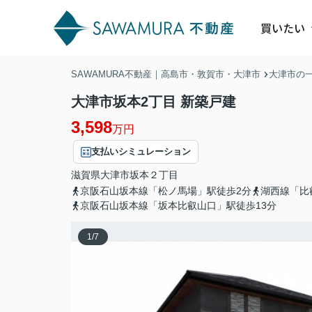
買いたい
SAWAMURA不動産｜高島市・敦賀市・大津市
大津市の
大津市坂本2丁目 新築戸建
3,598
万円
支払いシミュレーション
滋賀県
大津市
坂本
２丁目
京阪石山坂本線「松ノ馬場」駅徒歩2分
湖西線「比
京阪石山坂本線「坂本比叡山口」駅徒歩13分
1
/
7