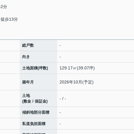
歩2分
 徒歩13分
-
総戸数
-
向き
129.17㎡(39.07坪)
土地面積(坪数)
2026年10月(予定)
築年月
土地
- / -
(敷金 / 保証金)
-
傾斜地部分面積
-
私道負担面積