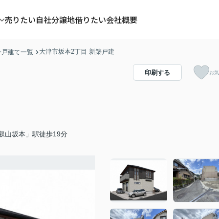
売りたい
自社分譲地
借りたい
会社概要
大津市坂本2丁目 新築戸建
一戸建て一覧
印刷する
お気
叡山坂本」駅徒歩19分