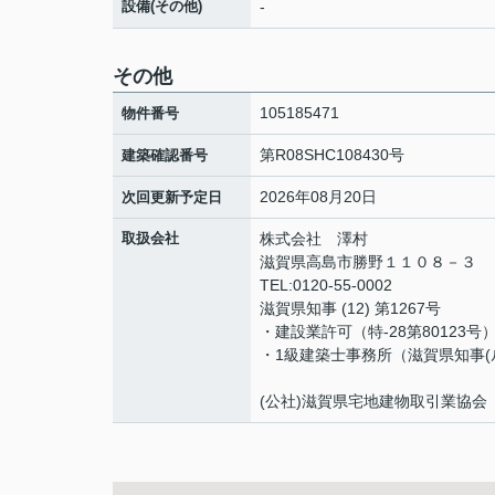
設備(その他)
-
その他
105185471
物件番号
第R08SHC108430号
建築確認番号
2026年08月20日
次回更新予定日
取扱会社
株式会社 澤村
滋賀県高島市勝野１１０８－３
TEL:0120-55-0002
滋賀県知事 (12) 第1267号
・建設業許可（特‐28第80123号
・1級建築士事務所（滋賀県知事(ル
(公社)滋賀県宅地建物取引業協会