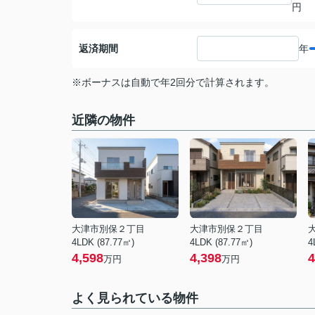
円
返済期間
年
※ボーナスは自動で年2回分で計算されます。
近隣の物件
大津市別保２丁目
大津市別保２丁目
4LDK (87.77㎡)
4LDK (87.77㎡)
4
4,598
4,398
4
万円
万円
よく見られている物件