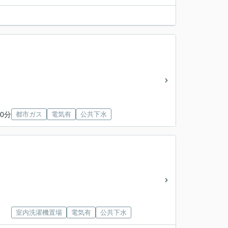
0分
都市ガス
電気有
公共下水
室内洗濯機置場
電気有
公共下水