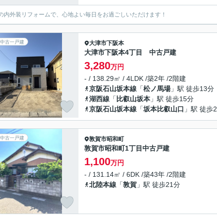
の内外装リフォームで、心地よい毎日をお過ごしいただけます！
中古一戸建
大津市
下阪本
大津市下阪本4丁目 中古戸建
3,280
万円
- / 138.29㎡ / 4LDK /築2年 /2階建
京阪石山坂本線
「
松ノ馬場
」駅 徒歩13分
湖西線
「
比叡山坂本
」駅 徒歩15分
京阪石山坂本線
「
坂本比叡山口
」駅 徒歩2
中古一戸建
敦賀市
昭和町
敦賀市昭和町1丁目中古戸建
1,100
万円
- / 131.14㎡ / 6DK /築43年 /2階建
北陸本線
「
敦賀
」駅 徒歩21分