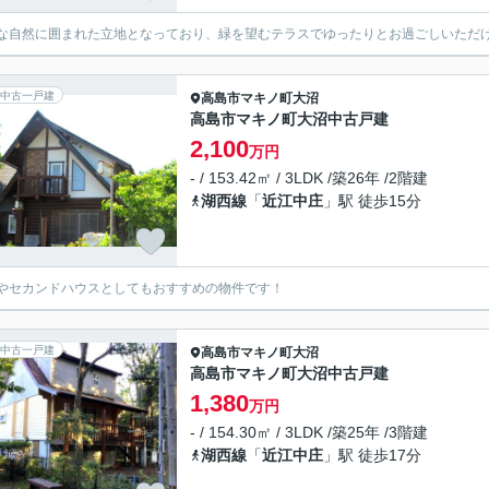
な自然に囲まれた立地となっており、緑を望むテラスでゆったりとお過ごしいただ
中古一戸建
高島市
マキノ町大沼
高島市マキノ町大沼中古戸建
2,100
万円
- / 153.42㎡ / 3LDK /築26年 /2階建
湖西線
「
近江中庄
」駅 徒歩15分
やセカンドハウスとしてもおすすめの物件です！
中古一戸建
高島市
マキノ町大沼
高島市マキノ町大沼中古戸建
1,380
万円
- / 154.30㎡ / 3LDK /築25年 /3階建
湖西線
「
近江中庄
」駅 徒歩17分