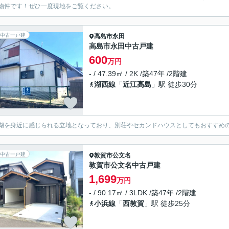
物件です！ぜひ一度現地をご覧ください。
中古一戸建
高島市
永田
高島市永田中古戸建
600
万円
- / 47.39㎡ / 2K /築47年 /2階建
湖西線
「
近江高島
」駅 徒歩30分
湖を身近に感じられる立地となっており、別荘やセカンドハウスとしてもおすすめ
中古一戸建
敦賀市
公文名
敦賀市公文名中古戸建
1,699
万円
- / 90.17㎡ / 3LDK /築47年 /2階建
小浜線
「
西敦賀
」駅 徒歩25分