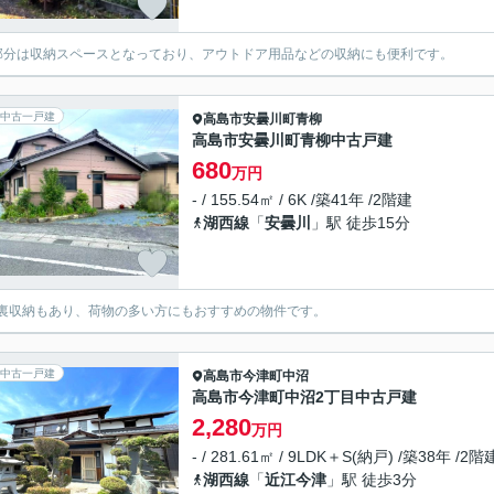
部分は収納スペースとなっており、アウトドア用品などの収納にも便利です。
中古一戸建
高島市
安曇川町青柳
高島市安曇川町青柳中古戸建
680
万円
- / 155.54㎡ / 6K /築41年 /2階建
湖西線
「
安曇川
」駅 徒歩15分
裏収納もあり、荷物の多い方にもおすすめの物件です。
中古一戸建
高島市
今津町中沼
高島市今津町中沼2丁目中古戸建
2,280
万円
- / 281.61㎡ / 9LDK＋S(納戸) /築38年 /2階
湖西線
「
近江今津
」駅 徒歩3分