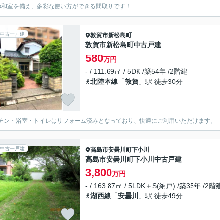
の和室を備え、多彩な使い方ができる間取りです！
中古一戸建
敦賀市
新松島町
敦賀市新松島町中古戸建
580
万円
- / 111.69㎡ / 5DK /築54年 /2階建
北陸本線
「
敦賀
」駅 徒歩30分
チン・浴室・トイレはリフォーム済みとなっており、快適にご利用いただけます。
中古一戸建
高島市
安曇川町下小川
高島市安曇川町下小川中古戸建
3,800
万円
- / 163.87㎡ / 5LDK＋S(納戸) /築35年 /2階
湖西線
「
安曇川
」駅 徒歩49分