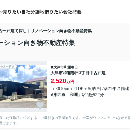
売りたい
自社分譲地
借りたい
会社概要
古一戸建て探し｜リノベーション向き物不動産特集
ーション向き物不動産特集
中古一戸建
大津市
和邇春日
大津市和邇春日3丁目中古戸建
2,520
万円
- / 86.95㎡ / 2LDK＋S(納戸) /築21年 /1階建
湖西線
「
和邇
」駅 徒歩22分
着いた住環境に位置する、中庭付きの平屋物件です。全室がワンフロアでつながる
現できます。