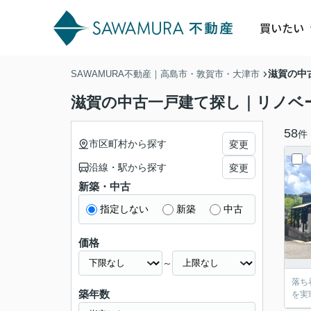
買いたい
滋賀の中
SAWAMURA不動産｜高島市・敦賀市・大津市
滋賀の中古一戸建て探し｜リノベ
58
件
市区町村から探す
変更
沿線・駅から探す
変更
新築・中古
指定しない
新築
中古
価格
～
落ち
築年数
を実