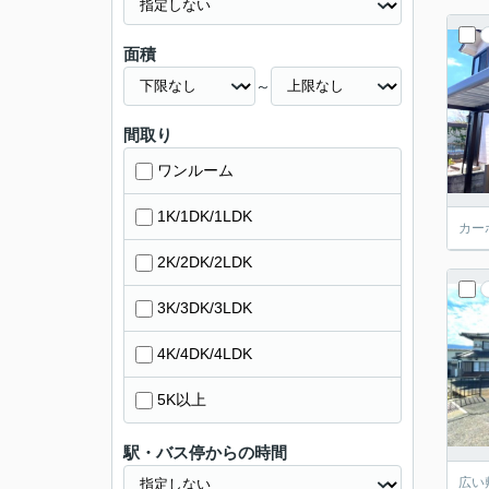
面積
～
間取り
ワンルーム
1K/1DK/1LDK
カー
2K/2DK/2LDK
3K/3DK/3LDK
4K/4DK/4LDK
5K以上
駅・バス停からの時間
広い