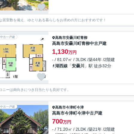
な居室数を備え、ゆとりある暮らしをお求めの方におすすめです！
中古一戸建
高島市
安曇川町青柳
高島市安曇川町青柳中古戸建
1,130
万円
- / 81.07㎡ / 3LDK /築44年 /2階建
湖西線
「
安曇川
」駅 徒歩32分
コニーは南向きにつき日当たりも良好です。
中古一戸建
高島市
今津町今津
高島市今津町今津中古戸建
700
万円
- / 71.20㎡ / 2LDK /築21年 /2階建