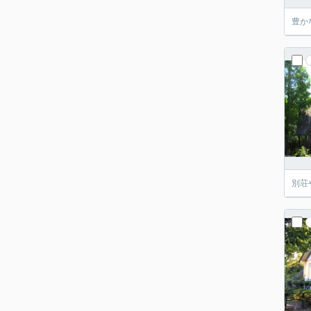
豊か
別荘