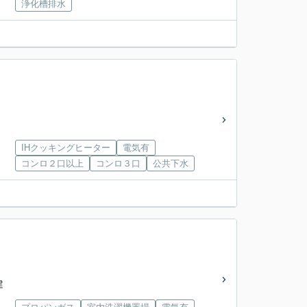
浄化槽排水
IHクッキングヒーター
電気有
コンロ２口以上
コンロ３口
公共下水
建