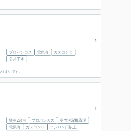
プロパンガス
電気有
ガスコンロ
公共下水
の住まいです。
駐車2台可
プロパンガス
室内洗濯機置場
電気有
ガスコンロ
コンロ２口以上