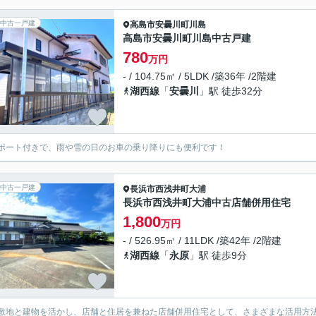
中古一戸建
高島市
安曇川町川島
高島市安曇川町川島中古戸建
780
万円
- / 104.75㎡ / 5LDK /築36年 /2階建
湖西線
「
安曇川
」駅 徒歩32分
ポート付きで、雨や雪の日のお車の乗り降りにも便利です！
中古一戸建
長浜市
西浅井町大浦
長浜市西浅井町大浦中古店舗併用住宅
1,800
万円
- / 526.95㎡ / 11LDK /築42年 /2階建
湖西線
「
永原
」駅 徒歩9分
敷地と建物を活かし、店舗と住居を兼ねた店舗併用住宅として、さまざまな活用方