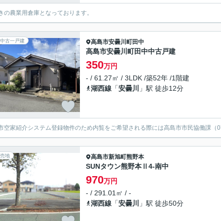
きの農業用倉庫となっております。
中古一戸建
高島市
安曇川町田中
高島市安曇川町田中中古戸建
350
万円
- / 61.27㎡ / 3LDK /築52年 /1階建
湖西線
「
安曇川
」駅 徒歩12分
市空家紹介システム登録物件のため内覧をご希望される際には高島市市民協働課（0740
売地
高島市
新旭町熊野本
SUNタウン熊野本Ⅱ4-南中
970
万円
- / 291.01㎡ / -
湖西線
「
安曇川
」駅 徒歩50分