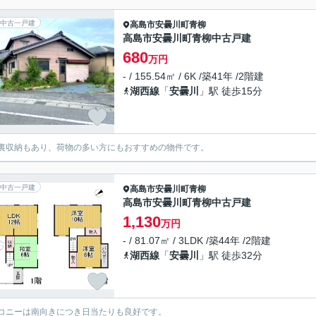
中古一戸建
高島市
安曇川町青柳
高島市安曇川町青柳中古戸建
680
万円
- / 155.54㎡ / 6K /築41年 /2階建
湖西線
「
安曇川
」駅 徒歩15分
裏収納もあり、荷物の多い方にもおすすめの物件です。
中古一戸建
高島市
安曇川町青柳
高島市安曇川町青柳中古戸建
1,130
万円
- / 81.07㎡ / 3LDK /築44年 /2階建
湖西線
「
安曇川
」駅 徒歩32分
コニーは南向きにつき日当たりも良好です。