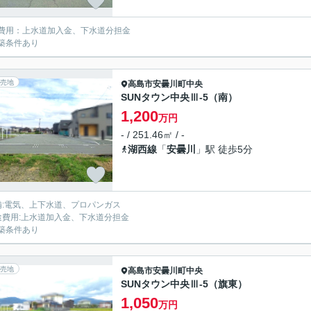
費用：上水道加入金、下水道分担金
築条件あり
売地
高島市
安曇川町中央
SUNタウン中央Ⅲ-5（南）
1,200
万円
- / 251.46㎡ / -
湖西線
「
安曇川
」駅 徒歩5分
備:電気、上下水道、プロパンガス
途費用:上水道加入金、下水道分担金
築条件あり
売地
高島市
安曇川町中央
SUNタウン中央Ⅲ-5（旗東）
1,050
万円