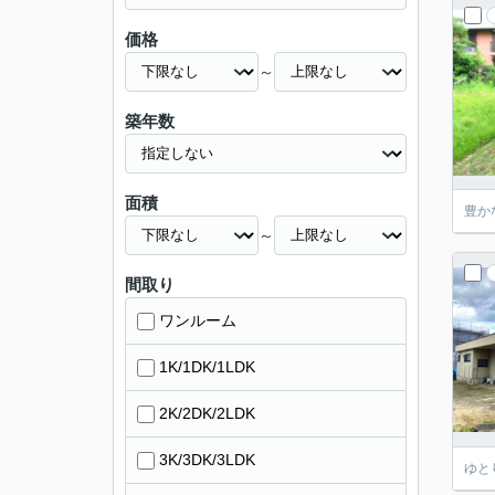
価格
～
築年数
面積
豊か
～
間取り
ワンルーム
1K/1DK/1LDK
2K/2DK/2LDK
3K/3DK/3LDK
ゆと