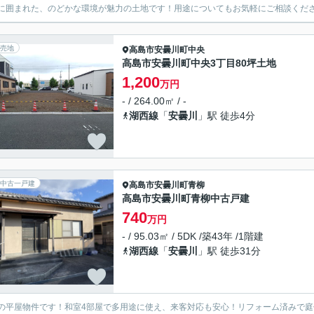
に囲まれた、のどかな環境が魅力の土地です！用途についてもお気軽にご相談くだ
売地
高島市
安曇川町中央
高島市安曇川町中央3丁目80坪土地
1,200
万円
- / 264.00㎡ / -
湖西線
「
安曇川
」駅 徒歩4分
中古一戸建
高島市
安曇川町青柳
高島市安曇川町青柳中古戸建
740
万円
- / 95.03㎡ / 5DK /築43年 /1階建
湖西線
「
安曇川
」駅 徒歩31分
の平屋物件です！和室4部屋で多用途に使え、来客対応も安心！リフォーム済みで