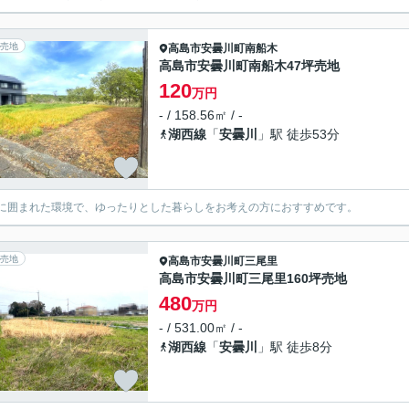
売地
高島市
安曇川町南船木
高島市安曇川町南船木47坪売地
120
万円
- / 158.56㎡ / -
湖西線
「
安曇川
」駅 徒歩53分
に囲まれた環境で、ゆったりとした暮らしをお考えの方におすすめです。
売地
高島市
安曇川町三尾里
高島市安曇川町三尾里160坪売地
480
万円
- / 531.00㎡ / -
湖西線
「
安曇川
」駅 徒歩8分