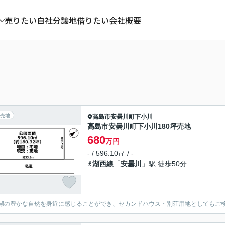
売りたい
自社分譲地
借りたい
会社概要
売地
高島市
安曇川町下小川
高島市安曇川町下小川180坪売地
680
万円
- / 596.10㎡ / -
湖西線
「
安曇川
」駅 徒歩50分
湖の豊かな自然を身近に感じることができ、セカンドハウス・別荘用地としてもご