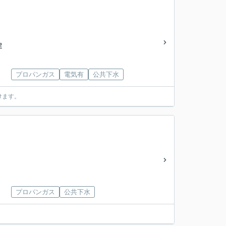
建
プロパンガス
電気有
公共下水
けます。
プロパンガス
公共下水