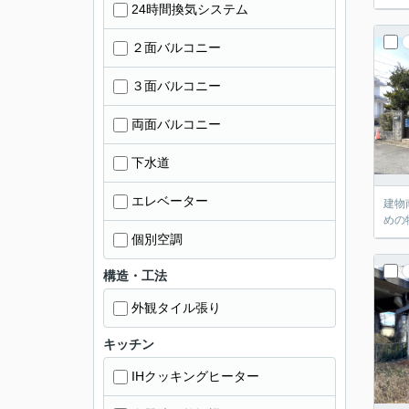
24時間換気システム
２面バルコニー
３面バルコニー
両面バルコニー
下水道
エレベーター
建物
めの
個別空調
構造・工法
外観タイル張り
キッチン
IHクッキングヒーター