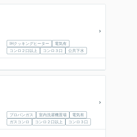
IHクッキングヒーター
電気有
コンロ２口以上
コンロ３口
公共下水
プロパンガス
室内洗濯機置場
電気有
ガスコンロ
コンロ２口以上
コンロ３口