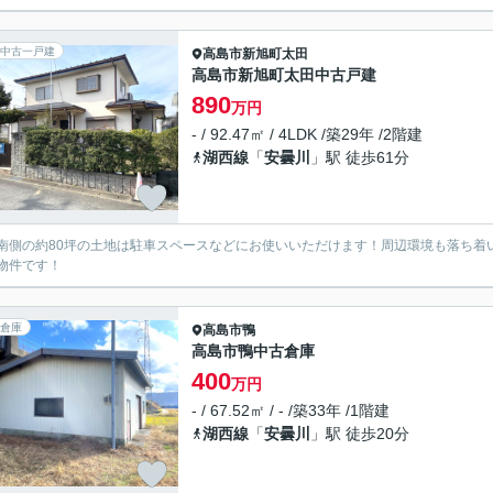
中古一戸建
高島市
新旭町太田
高島市新旭町太田中古戸建
890
万円
- / 92.47㎡ / 4LDK /築29年 /2階建
湖西線
「
安曇川
」駅 徒歩61分
南側の約80坪の土地は駐車スペースなどにお使いいただけます！周辺環境も落ち着
物件です！
倉庫
高島市
鴨
高島市鴨中古倉庫
400
万円
- / 67.52㎡ / - /築33年 /1階建
湖西線
「
安曇川
」駅 徒歩20分