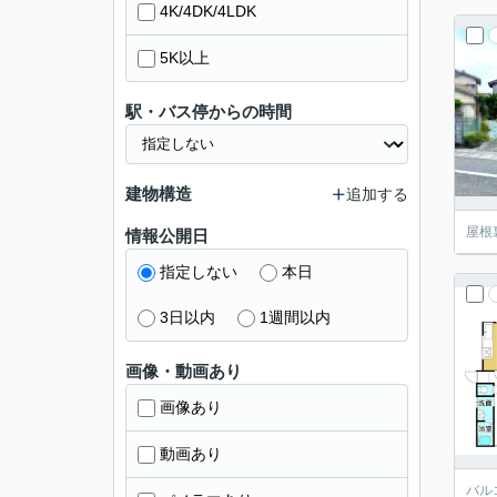
4K/4DK/4LDK
5K以上
駅・バス停からの時間
建物構造
追加する
屋根
情報公開日
指定しない
本日
3日以内
1週間以内
画像・動画あり
画像あり
動画あり
バル