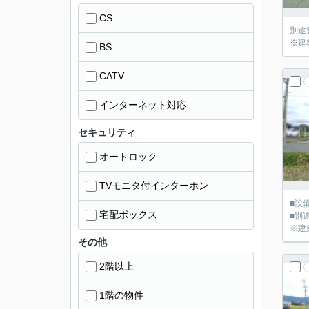
CS
別途
※建
BS
CATV
インターネット対応
セキュリティ
オートロック
TVモニタ付インターホン
■設
宅配ボックス
■別
※建
その他
2階以上
1階の物件