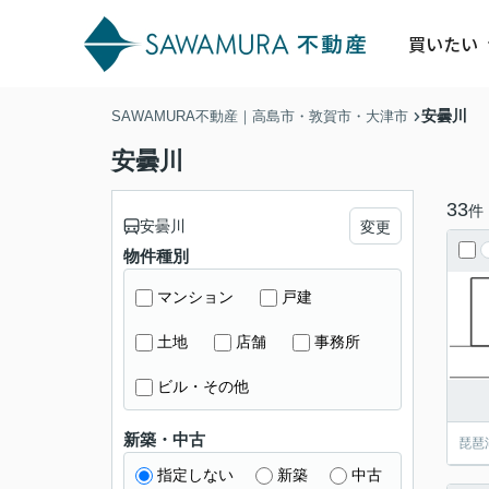
買いたい
安曇川
SAWAMURA不動産｜高島市・敦賀市・大津市
安曇川
33
件
安曇川
変更
物件種別
マンション
戸建
土地
店舗
事務所
ビル・その他
新築・中古
琵琶
指定しない
新築
中古