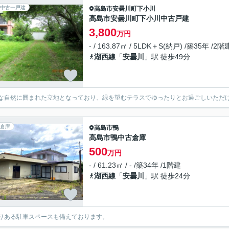
中古一戸建
高島市
安曇川町下小川
高島市安曇川町下小川中古戸建
3,800
万円
- / 163.87㎡ / 5LDK＋S(納戸) /築35年 /2階
湖西線
「
安曇川
」駅 徒歩49分
な自然に囲まれた立地となっており、緑を望むテラスでゆったりとお過ごしいただ
倉庫
高島市
鴨
高島市鴨中古倉庫
500
万円
- / 61.23㎡ / - /築34年 /1階建
湖西線
「
安曇川
」駅 徒歩24分
りある駐車スペースも備えております。