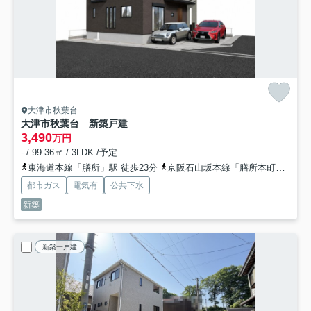
大津市秋葉台
大津市秋葉台 新築戸建
3,490
万円
- / 99.36㎡ / 3LDK /予定
東海道本線「膳所」駅 徒歩23分
京阪石山坂本線「膳所本町」駅 徒歩19分
都市ガス
電気有
公共下水
新築
新築一戸建