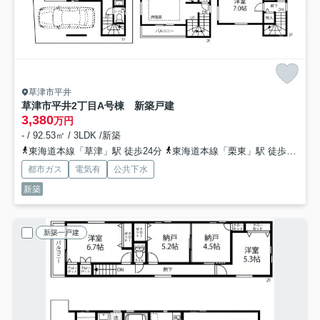
草津市平井
草津市平井2丁目A号棟 新築戸建
3,380
万円
- / 92.53㎡ / 3LDK /新築
東海道本線「草津」駅 徒歩24分
東海道本線「栗東」駅 徒歩37分
都市ガス
電気有
公共下水
新築
新築一戸建