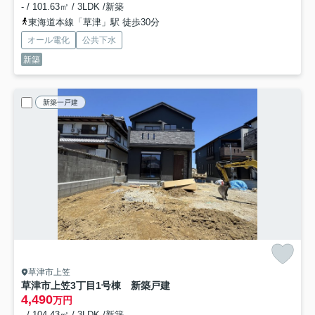
- / 101.63㎡ / 3LDK /新築
東海道本線「草津」駅 徒歩30分
オール電化
公共下水
新築
新築一戸建
草津市上笠
草津市上笠3丁目1号棟 新築戸建
4,490
万円
- / 104.43㎡ / 3LDK /新築