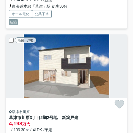
東海道本線「草津」駅 徒歩30分
オール電化
公共下水
新築
新築一戸建
草津市川原
草津市川原3丁目2期2号地 新築戸建
4,198
万円
- / 103.30㎡ / 4LDK /予定