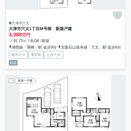
大津市穴太
大津市穴太1丁目M号棟 新築戸建
3,380
万円
- / 91.73㎡ / 4LDK /新築
湖西線「唐崎」駅 徒歩9分
京阪石山坂本線「穴太」駅 徒歩6分
都市ガス
電気有
公共下水
新築
新築一戸建