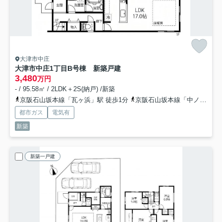
大津市中庄
大津市中庄1丁目B号棟 新築戸建
3,480
万円
- / 95.58㎡ / 2LDK＋2S(納戸) /新築
京阪石山坂本線「瓦ヶ浜」駅 徒歩1分
京阪石山坂本線「中ノ庄」駅 徒歩7分
都市ガス
電気有
新築
新築一戸建