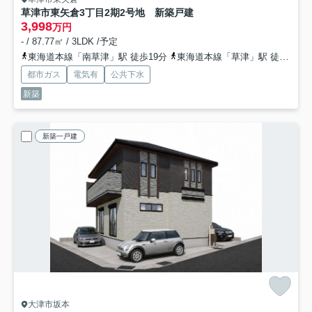
草津市東矢倉3丁目2期2号地 新築戸建
3,998
万円
- / 87.77㎡ / 3LDK /予定
東海道本線「南草津」駅 徒歩19分
東海道本線「草津」駅 徒歩29分
都市ガス
電気有
公共下水
新築
新築一戸建
大津市坂本