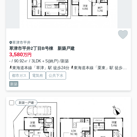
草津市平井
草津市平井2丁目B号棟 新築戸建
3,580
万円
- / 90.92㎡ / 3LDK＋S(納戸) /新築
東海道本線「草津」駅 徒歩24分
東海道本線「栗東」駅 徒歩37分
都市ガス
電気有
公共下水
新築
新築一戸建