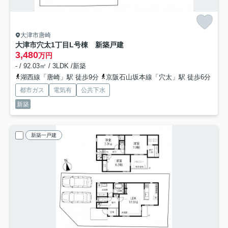
大津市唐崎
大津市穴太1丁目L号棟 新築戸建
3,480
万円
- / 92.03㎡ / 3LDK /新築
湖西線「唐崎」駅 徒歩9分
京阪石山坂本線「穴太」駅 徒歩6分
都市ガス
電気有
公共下水
新築
新築一戸建