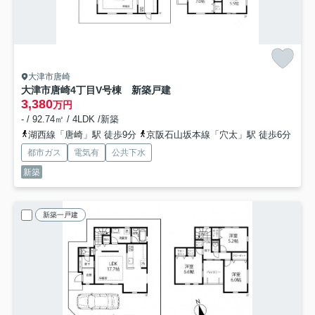
大津市唐崎
大津市唐崎4丁目V号棟 新築戸建
3,380
万円
- / 92.74㎡ / 4LDK /新築
湖西線「唐崎」駅 徒歩9分
京阪石山坂本線「穴太」駅 徒歩6分
都市ガス
電気有
公共下水
新築
新築一戸建