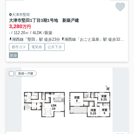
大津市堅田
大津市堅田1丁目3期1号地 新築戸建
3,280
万円
- / 112.20㎡ / 4LDK /新築
湖西線「堅田」駅 徒歩23分
湖西線「おごと温泉」駅 徒歩32分
湖
都市ガス
電気有
公共下水
新築
新築一戸建