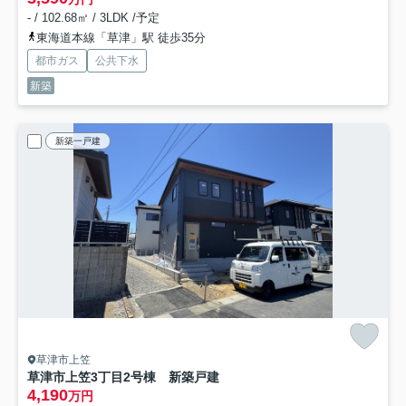
- / 102.68㎡ / 3LDK /予定
東海道本線「草津」駅 徒歩35分
都市ガス
公共下水
新築
新築一戸建
草津市上笠
草津市上笠3丁目2号棟 新築戸建
4,190
万円