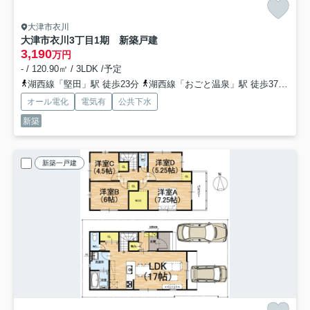
大津市衣川
大津市衣川3丁目1期 新築戸建
3,190
万円
- / 120.90㎡ / 3LDK /予定
湖西線「堅田」駅 徒歩23分
湖西線「おごと温泉」駅 徒歩37分
湖
オール電化
電気有
公共下水
新築
新築一戸建