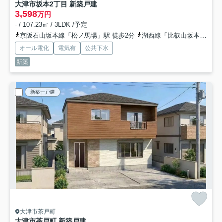
大津市坂本2丁目 新築戸建
3,598
万円
- / 107.23㎡ / 3LDK /予定
京阪石山坂本線「松ノ馬場」駅 徒歩2分
湖西線「比叡山坂本」駅 徒歩19分
オール電化
電気有
公共下水
新築
新築一戸建
大津市茶戸町
大津市茶戸町 新築戸建