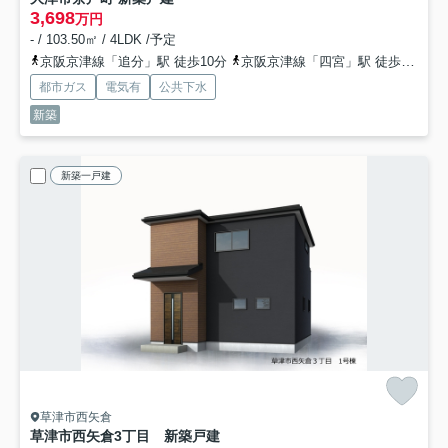
3,698
万円
- / 103.50㎡ / 4LDK /予定
京阪京津線「追分」駅 徒歩10分
京阪京津線「四宮」駅 徒歩17分
都市ガス
電気有
公共下水
新築
新築一戸建
草津市西矢倉
草津市西矢倉3丁目 新築戸建