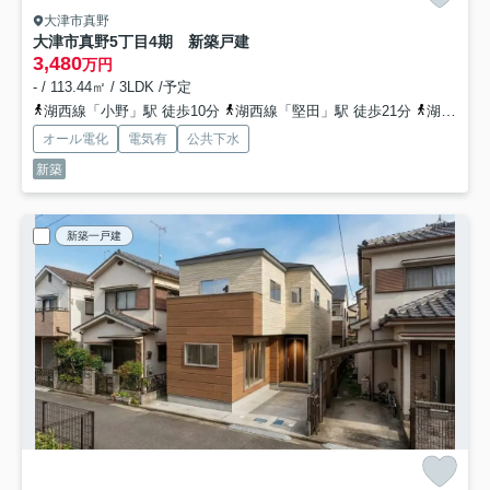
大津市真野
大津市真野5丁目4期 新築戸建
3,480
万円
- / 113.44㎡ / 3LDK /予定
湖西線「小野」駅 徒歩10分
湖西線「堅田」駅 徒歩21分
湖西線「和邇」駅 徒歩44分
オール電化
電気有
公共下水
新築
新築一戸建