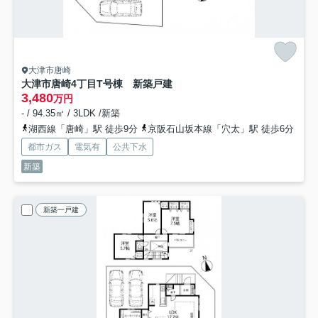
大津市唐崎
大津市唐崎4丁目T号棟 新築戸建
3,480
万円
- / 94.35㎡ / 3LDK /新築
湖西線「唐崎」駅 徒歩9分
京阪石山坂本線「穴太」駅 徒歩6分
都市ガス
電気有
公共下水
新築
新築一戸建