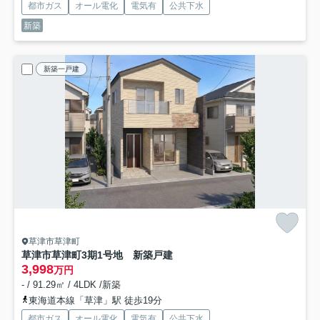
都市ガス
オール電化
電気有
公共下水
新築
新築一戸建
草津市草津町
草津市草津町3期1号地 新築戸建
3,998
万円
- / 91.29㎡ / 4LDK /新築
東海道本線「草津」駅 徒歩19分
都市ガス
オール電化
電気有
公共下水