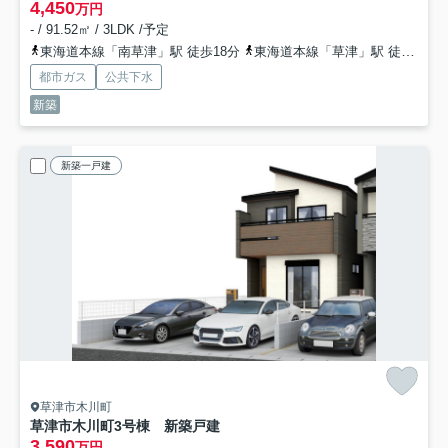
4,450
万円
- / 91.52㎡ / 3LDK /予定
東海道本線「南草津」駅 徒歩18分
東海道本線「草津」駅 徒歩30分
都市ガス
公共下水
新築
新築一戸建
草津市木川町
草津市木川町3号棟 新築戸建
3,590
万円