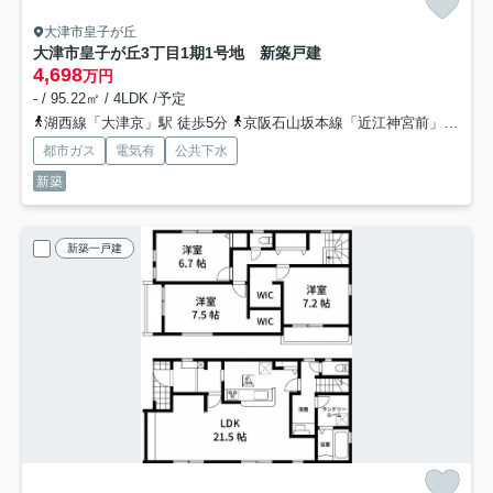
大津市皇子が丘
大津市皇子が丘3丁目1期1号地 新築戸建
4,698
万円
- / 95.22㎡ / 4LDK /予定
湖西線「大津京」駅 徒歩5分
京阪石山坂本線「近江神宮前」駅 徒歩14分
都市ガス
電気有
公共下水
新築
新築一戸建