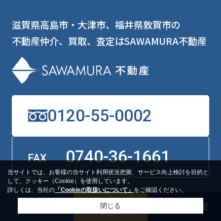
滋賀県高島市・大津市、福井県敦賀市の
不動産仲介、買取、査定はSAWAMURA不動産
0120-55-0002
0740-36-1661
FAX
当サイトでは、お客様の当サイト利用状況把握、サービス向上検討を目的と
して、クッキー（Cookie）を使用しています。
詳しくは、当社の
「Cookieの取扱いについて」
をご確認ください。
ホーム
新築一戸建て
閉じる
売りたい
中古一戸建て
自社分譲地
マンション