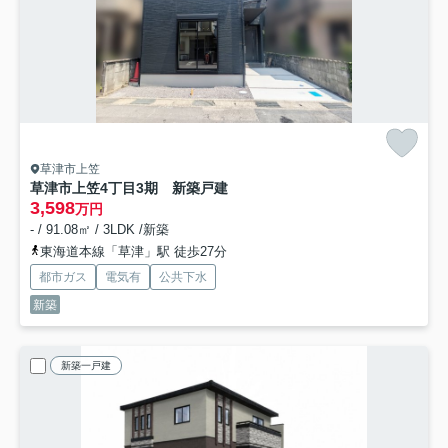
草津市上笠
草津市上笠4丁目3期 新築戸建
3,598
万円
- / 91.08㎡ / 3LDK /新築
東海道本線「草津」駅 徒歩27分
都市ガス
電気有
公共下水
新築
新築一戸建