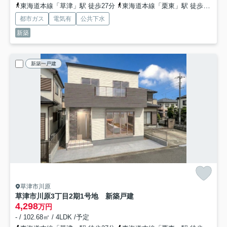
東海道本線「草津」駅 徒歩27分
東海道本線「栗東」駅 徒歩38分
都市ガス
電気有
公共下水
新築
新築一戸建
草津市川原
草津市川原3丁目2期1号地 新築戸建
4,298
万円
- / 102.68㎡ / 4LDK /予定