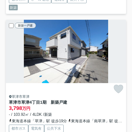
新築
新築一戸建
草津市草津
草津市草津4丁目1期 新築戸建
3,798
万円
- / 103.92㎡ / 4LDK /新築
東海道本線「草津」駅 徒歩19分
東海道本線「南草津」駅 徒歩22分
都市ガス
電気有
公共下水