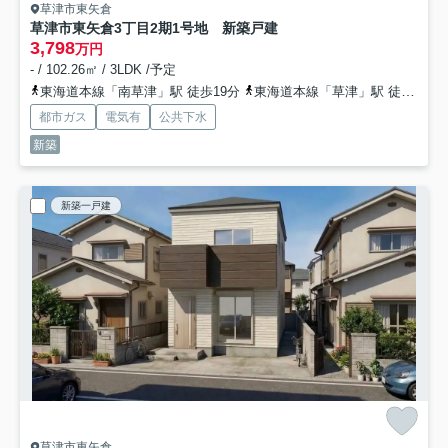
草津市東矢倉
草津市東矢倉3丁目2期1号地 新築戸建
3,798
万円
- / 102.26㎡ / 3LDK /予定
東海道本線「南草津」駅 徒歩19分
東海道本線「草津」駅 徒歩29分
都市ガス
電気有
公共下水
新築
新築一戸建
草津市東矢倉