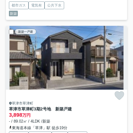
都市ガス
電気有
公共下水
新築
新築一戸建
草津市草津町
草津市草津町3期2号地 新築戸建
3,898
万円
- / 89.02㎡ / 4LDK /新築
東海道本線「草津」駅 徒歩19分