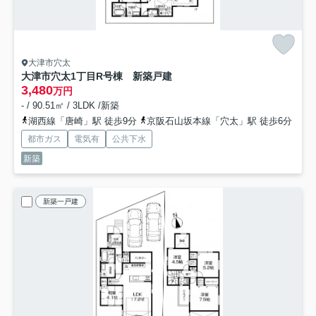
大津市穴太
大津市穴太1丁目R号棟 新築戸建
3,480
万円
- / 90.51㎡ / 3LDK /新築
湖西線「唐崎」駅 徒歩9分
京阪石山坂本線「穴太」駅 徒歩6分
都市ガス
電気有
公共下水
新築
新築一戸建