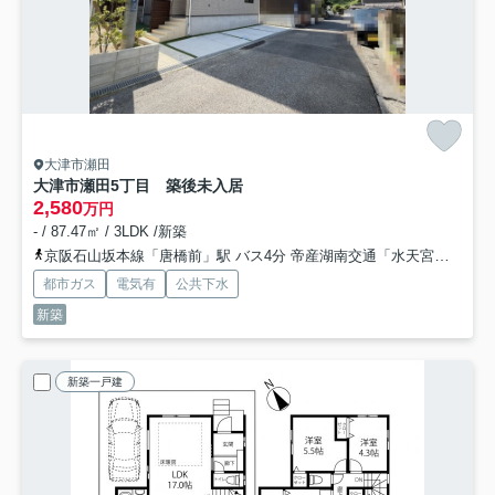
大津市瀬田
大津市瀬田5丁目 築後未入居
2,580
万円
- / 87.47㎡ / 3LDK /新築
京阪石山坂本線「唐橋前」駅 バス4分 帝産湖南交通「水天宮（滋賀県）」 停歩4分
都市ガス
電気有
公共下水
新築
新築一戸建