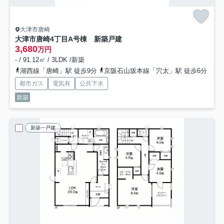
大津市唐崎
大津市唐崎4丁目A号棟 新築戸建
3,680
万円
- / 91.12㎡ / 3LDK /新築
湖西線「唐崎」駅 徒歩9分
京阪石山坂本線「穴太」駅 徒歩6分
都市ガス
電気有
公共下水
新築
新築一戸建