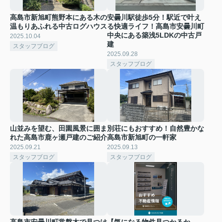
高島市新旭町熊野本にある木の
安曇川駅徒歩5分！駅近で叶え
温もりあふれる中古ログハウス
る快適ライフ！高島市安曇川町
中央にある築浅5LDKの中古戸
2025.10.04
建
スタッフブログ
2025.09.28
スタッフブログ
山並みを望む、田園風景に囲ま
別荘にもおすすめ！自然豊かな
れた高島市鹿ヶ瀬戸建のご紹介
高島市新旭町の一軒家
2025.09.21
2025.09.13
スタッフブログ
スタッフブログ
高島市安曇川町常磐木で見つけ
【気になる物件見つかるか