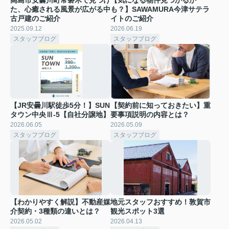
た、心癒される風景が広がる中
も？】SAWAMURA今津サテラ
古戸建のご紹介
イトのご紹介
2025.09.12
2026.06.19
スタッフブログ
スタッフブログ
【JR安曇川駅徒歩5分！】SUN
【契約前に知っておきたい】重
タウン中央Ⅲ-5【自社分譲地】
要事項説明の内容とは？
2026.06.05
2026.05.09
スタッフブログ
スタッフブログ
【わかりやすく解説】不動産媒
地元スタッフおすすめ！敦賀市
介契約・3種類の違いとは？
観光スポット3選
2026.05.02
2026.04.13