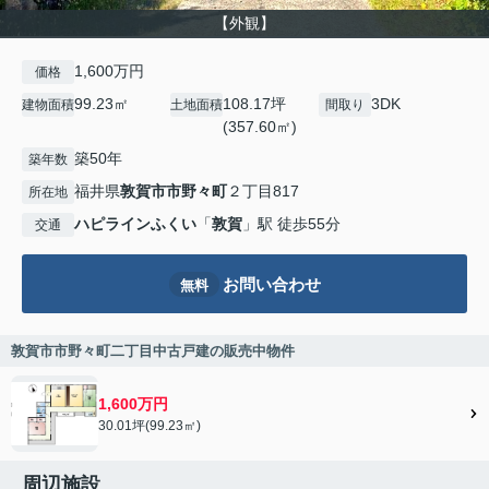
【外観】
1,600万円
価格
99.23㎡
108.17坪
3DK
建物面積
土地面積
間取り
(357.60㎡)
築50年
築年数
福井県
敦賀市
市野々町
２丁目817
所在地
ハピラインふくい
「
敦賀
」駅 徒歩55分
交通
お問い合わせ
無料
敦賀市市野々町二丁目中古戸建の販売中物件
1,600万円
30.01坪(99.23㎡)
周辺施設