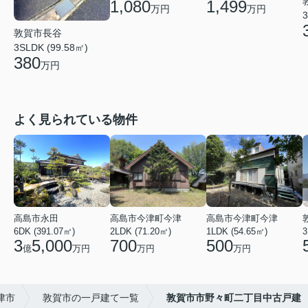
1,080
1,499
万円
万円
3
敦賀市長谷
3SLDK (99.58㎡)
380
万円
よく見られている物件
高島市永田
高島市今津町今津
高島市今津町今津
6DK (391.07㎡)
2LDK (71.20㎡)
1LDK (54.65㎡)
3
3
5,000
700
500
億
万円
万円
万円
津市
敦賀市の一戸建て一覧
敦賀市市野々町二丁目中古戸建