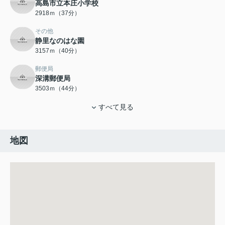
高島市立本庄小学校
2918ｍ（37分）
その他
静里なのはな園
3157ｍ（40分）
郵便局
深溝郵便局
3503ｍ（44分）
すべて見る
地図