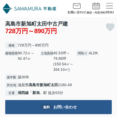
高島市新旭町太田中古戸建
728万円～890万円
728万円～890万円
価格
90.72㎡～
45.53坪～
4LDK
建物面積
土地面積
間取り
92.47㎡
79.89坪
(150.54㎡～
264.10㎡)
築30年
築年数
滋賀県
高島市
新旭町太田
2180-49
所在地
湖西線
「
新旭
」駅 徒歩53分
交通
お問い合わせ
無料