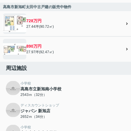
高島市新旭町太田中古戸建の販売中物件
728万円
27.44坪(90.72㎡)
890万円
27.97坪(92.47㎡)
周辺施設
小学校
高島市立新旭南小学校
2543ｍ（32分）
ディスカウントショップ
ジャパン 新旭店
2652ｍ（34分）
小学校