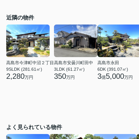
近隣の物件
高島市今津町中沼２丁目
高島市安曇川町田中
高島市永田
9SLDK (281.61㎡)
3LDK (61.27㎡)
6DK (391.07㎡)
2,280
350
3
5,000
万円
万円
億
万円
よく見られている物件