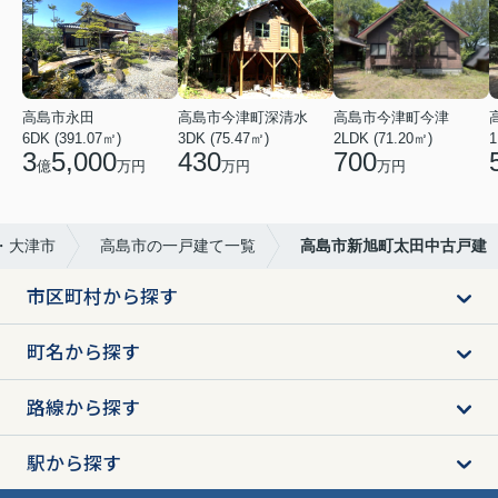
高島市永田
高島市今津町深清水
高島市今津町今津
6DK (391.07㎡)
3DK (75.47㎡)
2LDK (71.20㎡)
1
3
5,000
430
700
億
万円
万円
万円
・大津市
高島市の一戸建て一覧
高島市新旭町太田中古戸建
市区町村から探す
町名から探す
路線から探す
駅から探す