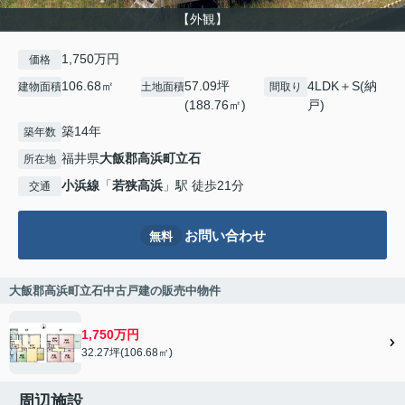
【外観】
1,750万円
価格
106.68㎡
57.09坪
4LDK＋S(納
建物面積
土地面積
間取り
(188.76㎡)
戸)
築14年
築年数
福井県
大飯郡高浜町
立石
所在地
小浜線
「
若狭高浜
」駅 徒歩21分
交通
お問い合わせ
無料
大飯郡高浜町立石中古戸建の販売中物件
1,750万円
32.27坪(106.68㎡)
周辺施設