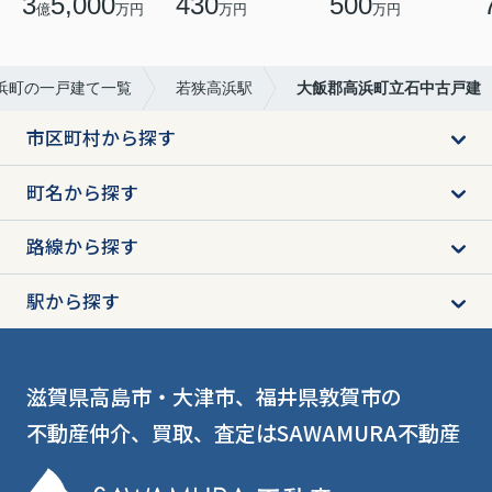
3
5,000
430
500
億
万円
万円
万円
浜町の一戸建て一覧
若狭高浜駅
大飯郡高浜町立石中古戸建
市区町村から探す
町名から探す
路線から探す
駅から探す
滋賀県高島市・大津市、福井県敦賀市の
不動産仲介、買取、査定はSAWAMURA不動産