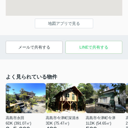
地図アプリで見る
メールで共有する
LINEで共有する
よく見られている物件
高島市永田
高島市今津町深清水
高島市今津町今津
6DK (391.07㎡)
3DK (75.47㎡)
1LDK (54.65㎡)
2