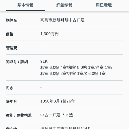
基本情報
詳細情報
周辺環境
高島市新旭町旭中古戸建
物件名
1,300万円
価格
-
管理費
9LK
間取り / 詳細
和室 6.0帖 4室
/
和室 8.0帖 1室
/
洋室 1室
/
和室 6.0帖 2室
/
洋室 1室
/
K 6.0帖 1室
-
向き
1950年3月 (築76年)
築年月
中古一戸建 / 木造
種別 / 建物構造
滋賀県
高島市
新旭町旭
1165