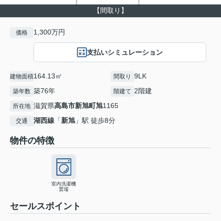
【間取り】
1,300万円
価格
支払いシミュレーション
164.13㎡
9LK
建物面積
間取り
築76年
2階建
築年数
階建て
滋賀県
高島市
新旭町旭
1165
所在地
湖西線
「
新旭
」駅 徒歩8分
交通
物件の特徴
室内洗濯機
置場
セールスポイント