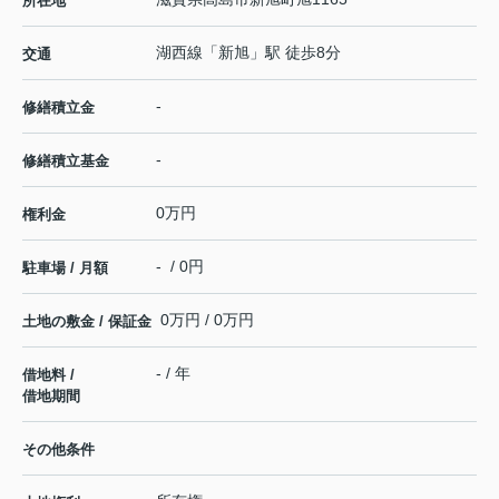
所在地
湖西線
「
新旭
」駅 徒歩8分
交通
-
修繕積立金
-
修繕積立基金
0万円
権利金
- / 0円
駐車場 / 月額
0万円 / 0万円
土地の敷金 / 保証金
- / 年
借地料 /
借地期間
その他条件