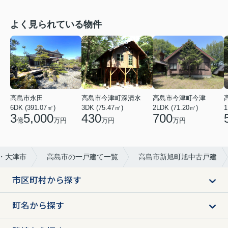
よく見られている物件
高島市今津町深清水
高島市永田
高島市今津町今津
3DK (75.47㎡)
6DK (391.07㎡)
2LDK (71.20㎡)
1
430
3
5,000
700
万円
億
万円
万円
市・大津市
高島市の一戸建て一覧
高島市新旭町旭中古戸建
市区町村から探す
町名から探す