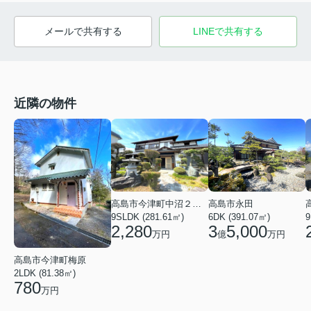
メールで共有する
LINEで共有する
近隣の物件
高島市今津町中沼２丁目
高島市永田
9SLDK (281.61㎡)
6DK (391.07㎡)
9
2,280
3
5,000
万円
億
万円
高島市今津町梅原
2LDK (81.38㎡)
780
万円