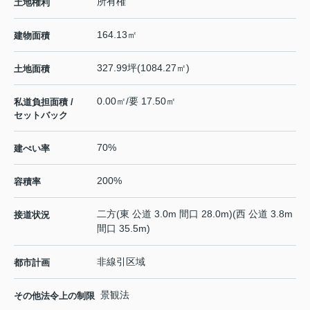
所有権
土地権利
164.13㎡
建物面積
327.99坪(1084.27㎡)
土地面積
0.00㎡/要 17.50㎡
私道負担面積 /
セットバック
70%
建ぺい率
200%
容積率
二方(東 公道 3.0m 間口 28.0m)(西 公道 3.8m
接道状況
間口 35.5m)
非線引区域
都市計画
景観法
その他法令上の制限