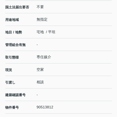
不要
国土法届出要否
無指定
用途地域
宅地 / 平坦
地目 / 地勢
-
管理組合有無
専任媒介
取引態様
空家
現況
相談
引渡し
-
建築確認番号
90513812
物件番号