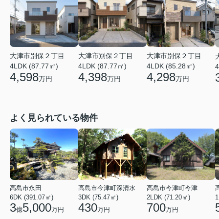
大津市別保２丁目
大津市別保２丁目
大津市別保２丁目
4LDK (87.77㎡)
4LDK (87.77㎡)
4LDK (85.28㎡)
4
4,598
4,398
4,298
万円
万円
万円
よく見られている物件
高島市永田
高島市今津町深清水
高島市今津町今津
6DK (391.07㎡)
3DK (75.47㎡)
2LDK (71.20㎡)
1
3
5,000
430
700
億
万円
万円
万円