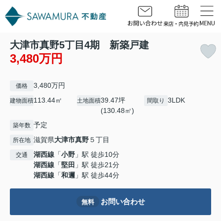
大津市真野5丁目4期 新築戸建
3,480万円
3,480万円
価格
113.44㎡
39.47坪
3LDK
建物面積
土地面積
間取り
(130.48㎡)
予定
築年数
滋賀県
大津市
真野
５丁目
所在地
湖西線
「
小野
」駅 徒歩10分
交通
湖西線
「
堅田
」駅 徒歩21分
湖西線
「
和邇
」駅 徒歩44分
お問い合わせ
無料