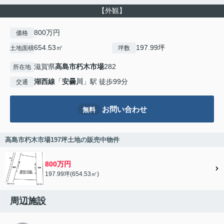
【外観】
800万円
価格
654.53㎡
197.99坪
土地面積
坪数
滋賀県
高島市
朽木市場
282
所在地
湖西線
「
安曇川
」駅 徒歩99分
交通
お問い合わせ
無料
高島市朽木市場197坪土地の販売中物件
800万円
197.99坪(654.53㎡)
周辺施設