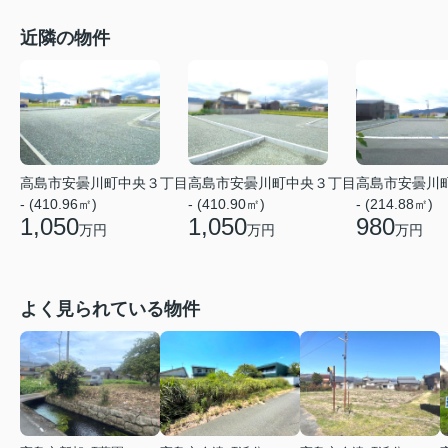
近隣の物件
高島市安曇川町中央３丁目
高島市安曇川町中央３丁目
高島市安曇川
- (410.96㎡)
- (410.90㎡)
- (214.88㎡)
1,050
1,050
980
万円
万円
万円
よく見られている物件