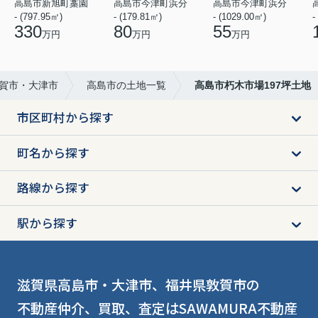
高島市新旭町藁園
高島市今津町浜分
高島市今津町浜分
- (797.95㎡)
- (179.81㎡)
- (1029.00㎡)
-
330
80
55
万円
万円
万円
敦賀市・大津市
高島市の土地一覧
高島市朽木市場197坪土地
市区町村から探す
町名から探す
路線から探す
駅から探す
滋賀県高島市・大津市、福井県敦賀市の
不動産仲介、買取、査定はSAWAMURA不動産