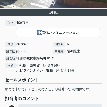
【外観】
400万円
価格
支払いシミュレーション
20.88㎡
1K
面積
間取り
築36年
1階/8階建
築年数
所在階
福井県
敦賀市
舞崎町
10-41
所在地
小浜線
「
西敦賀
」駅 徒歩56分
交通
ハピラインふくい
「
敦賀
」駅 徒歩19分
セールスポイント
駅まで歩いて行くことのできる、駅徒歩12分の物件です。
担当者のコメント