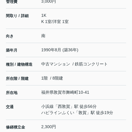
3,000円
管理費
1K
間取り / 詳細
K 1室
/
洋室 1室
南
向き
1990年8月 (築36年)
築年月
中古マンション / 鉄筋コンクリート
種別 / 建物構造
1階 / 8階建
所在階 / 階建
福井県
敦賀市
舞崎町
10-41
所在地
小浜線
「
西敦賀
」駅 徒歩56分
交通
ハピラインふくい
「
敦賀
」駅 徒歩19分
2,300円
修繕積立金