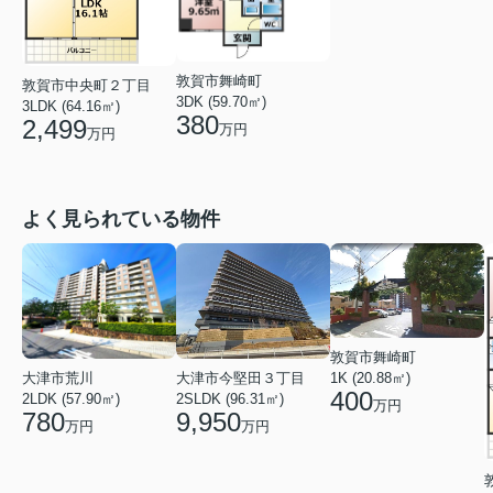
敦賀市舞崎町
敦賀市中央町２丁目
3DK (59.70㎡)
3LDK (64.16㎡)
380
2,499
万円
万円
よく見られている物件
敦賀市舞崎町
大津市荒川
1K (20.88㎡)
大津市今堅田３丁目
400
2LDK (57.90㎡)
2SLDK (96.31㎡)
万円
780
9,950
万円
万円