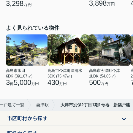
3,898
3,298
万円
万円
よく見られている物件
高島市永田
高島市今津町深清水
高島市今津町今津
6DK (391.07㎡)
3DK (75.47㎡)
1LDK (54.65㎡)
2
3
5,000
430
500
億
万円
万円
万円
一戸建て一覧
粟津駅
大津市別保2丁目1期1号地 新築戸建
市区町村から探す
町名から探す