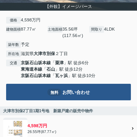
【外観】イメージパース
4,598万円
価格
87.77㎡
35.56坪
4LDK
建物面積
土地面積
間取り
(117.56㎡)
予定
築年数
滋賀県
大津市
別保
２丁目
所在地
京阪石山坂本線
「
粟津
」駅 徒歩6分
交通
東海道本線
「
石山
」駅 徒歩12分
京阪石山坂本線
「
瓦ヶ浜
」駅 徒歩10分
お問い合わせ
無料
大津市別保2丁目1期1号地 新築戸建の販売中物件
4,598万円
26.55坪(87.77㎡)