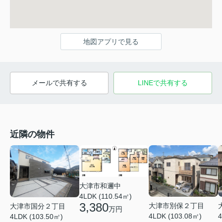
地図アプリで見る
メールで共有する
LINEで共有する
近隣の物件
大津市和邇中
4LDK (110.54㎡)
3,380
大津市別保２丁目
大津市国分２丁目
万円
4LDK (103.08㎡)
4
4LDK (103.50㎡)