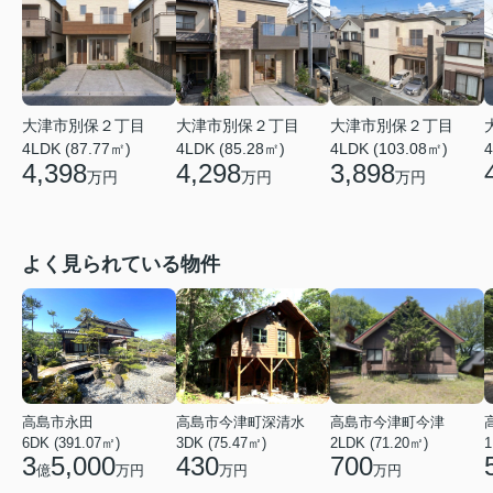
大津市別保２丁目
大津市別保２丁目
大津市別保２丁目
4LDK (87.77㎡)
4LDK (85.28㎡)
4LDK (103.08㎡)
4
4,398
4,298
3,898
万円
万円
万円
よく見られている物件
高島市永田
高島市今津町深清水
高島市今津町今津
6DK (391.07㎡)
3DK (75.47㎡)
2LDK (71.20㎡)
1
3
5,000
430
700
億
万円
万円
万円