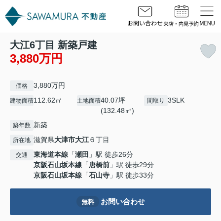
大江6丁目 新築戸建
3,880万円
3,880万円
価格
112.62㎡
40.07坪
3SLK
建物面積
土地面積
間取り
(132.48㎡)
新築
築年数
滋賀県
大津市
大江
６丁目
所在地
東海道本線
「
瀬田
」駅 徒歩26分
交通
京阪石山坂本線
「
唐橋前
」駅 徒歩29分
京阪石山坂本線
「
石山寺
」駅 徒歩33分
お問い合わせ
無料