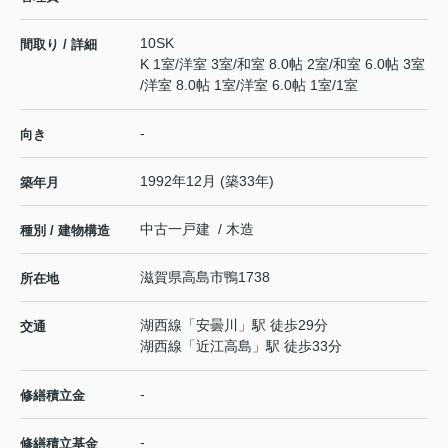
10SK
間取り / 詳細
K 1室
/
洋室 3室
/
和室 8.0帖 2室
/
和室 6.0帖 3室
/
洋室 8.0帖 1室
/
洋室 6.0帖 1室
/
1室
-
向き
1992年12月 (築33年)
築年月
中古一戸建 / 木造
種別 / 建物構造
滋賀県
高島市
鴨
1738
所在地
湖西線
「
安曇川
」駅 徒歩29分
交通
湖西線
「
近江高島
」駅 徒歩33分
-
修繕積立金
-
修繕積立基金