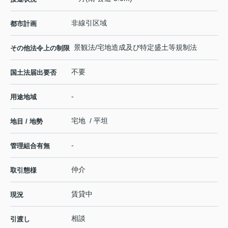
非線引区域
都市計画
景観法/宅地造成及び特定盛土等規制法
その他法令上の制限
不要
国土法届出要否
-
用途地域
宅地 / 平坦
地目 / 地勢
-
管理組合有無
仲介
取引態様
賃貸中
現況
相談
引渡し