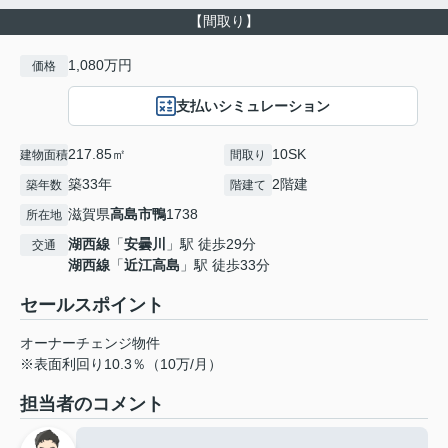
【間取り】
1,080万円
価格
支払いシミュレーション
217.85㎡
10SK
建物面積
間取り
築33年
2階建
築年数
階建て
滋賀県
高島市
鴨
1738
所在地
湖西線
「
安曇川
」駅 徒歩29分
交通
湖西線
「
近江高島
」駅 徒歩33分
セールスポイント
オーナーチェンジ物件
※表面利回り10.3％（10万/月）
担当者のコメント