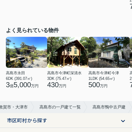
2
よく見られている物件
高島市今津町深清水
高島市永田
高島市今津町今津
3DK (75.47㎡)
6DK (391.07㎡)
1LDK (54.65㎡)
2
430
3
5,000
500
万円
億
万円
万円
・敦賀市・大津市
高島市の一戸建て一覧
高島市鴨中古戸建
市区町村から探す