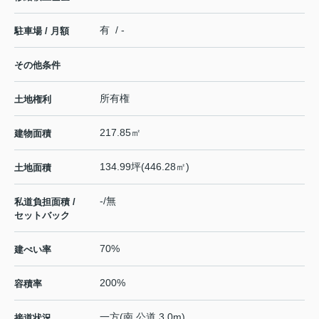
有 / -
駐車場 / 月額
その他条件
所有権
土地権利
217.85㎡
建物面積
134.99坪(446.28㎡)
土地面積
-/無
私道負担面積 /
セットバック
70%
建ぺい率
200%
容積率
一方(南 公道 3.0m)
接道状況