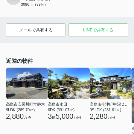
3086ｍ（39分）
メールで共有する
LINEで共有する
近隣の物件
高島市安曇川町常磐木
高島市永田
高島市今津町中沼２丁目
9LDK (289.70㎡)
6DK (391.07㎡)
9SLDK (281.61㎡)
2,880
3
5,000
2,280
万円
億
万円
万円