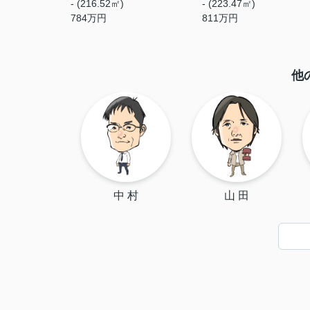
- (216.52㎡)
- (223.47㎡)
784
万円
811
万円
他
中 村
山 田