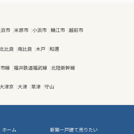
長浜市
米原市
小浜市
鯖江市
越前市
北比良
南比良
木戸
和邇
日市線
福井鉄道福武線
北陸新幹線
大津京
大津
草津
守山
ホーム
新築一戸建て
売りたい