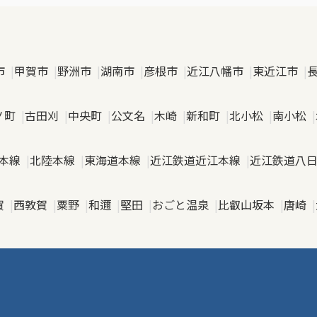
市
甲賀市
野洲市
湖南市
彦根市
近江八幡市
東近江市
ノ町
古田刈
中央町
公文名
木崎
新和町
北小松
南小松
本線
北陸本線
東海道本線
近江鉄道近江本線
近江鉄道八
賀
西敦賀
粟野
和邇
堅田
おごと温泉
比叡山坂本
唐崎