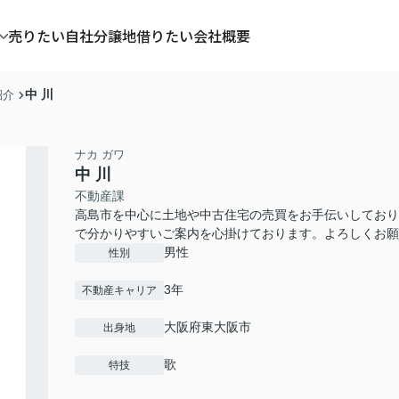
売りたい
自社分譲地
借りたい
会社概要
中 川
紹介
ナカ ガワ
中 川
不動産課
高島市を中心に土地や中古住宅の売買をお手伝いしており
で分かりやすいご案内を心掛けております。よろしくお願
男性
性別
3年
不動産キャリア
大阪府東大阪市
出身地
歌
特技