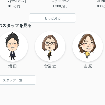
- (224.23㎡)
- (433.32㎡)
4LDK
813
万円
1,300
万円
890
もっと見る
のスタッフを見る
増 田
営業 辻
吉 原
スタッフ一覧