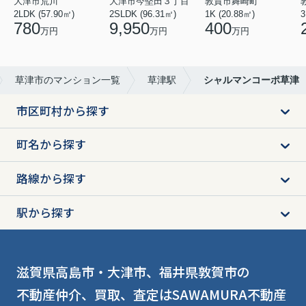
大津市荒川
大津市今堅田３丁目
敦賀市舞崎町
2LDK (57.90㎡)
2SLDK (96.31㎡)
1K (20.88㎡)
3
780
9,950
400
万円
万円
万円
草津市のマンション一覧
草津駅
シャルマンコーポ草津
市区町村から探す
町名から探す
路線から探す
駅から探す
滋賀県高島市・大津市、福井県敦賀市の
不動産仲介、買取、査定はSAWAMURA不動産