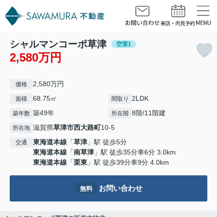
シャルマンコーポ草津
空室1
2,580万円
2,580万円
価格
68.75㎡
2LDK
面積
間取り
築49年
8階/11階建
築年数
所在階
滋賀県
草津市
西大路町
10-5
所在地
東海道本線
「
草津
」駅 徒歩5分
交通
東海道本線
「
南草津
」駅 徒歩35分車6分 3.0km
東海道本線
「
栗東
」駅 徒歩39分車9分 4.0km
お問い合わせ
無料