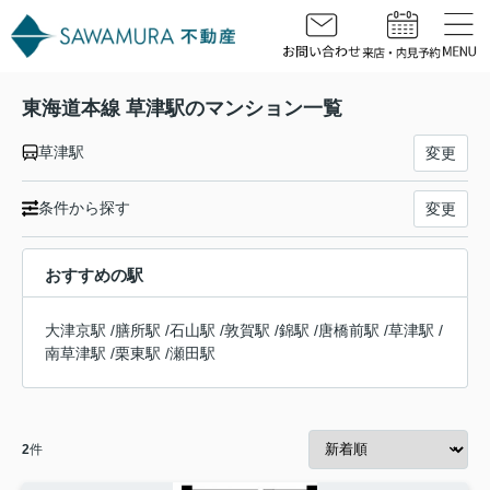
東海道本線 草津駅のマンション一覧
草津駅
変更
条件から探す
変更
おすすめの駅
大津京駅
/
膳所駅
/
石山駅
/
敦賀駅
/
錦駅
/
唐橋前駅
/
草津駅
/
南草津駅
/
栗東駅
/
瀬田駅
2
件