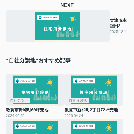
NEXT
大津市本
堅田2丁
目売地
2025.12.11
”自社分譲地”おすすめ記事
自社分譲地
自社分譲地
敦賀市舞崎町69坪売地
敦賀市新和町2丁目72坪売地
2026.06.25
2026.04.24