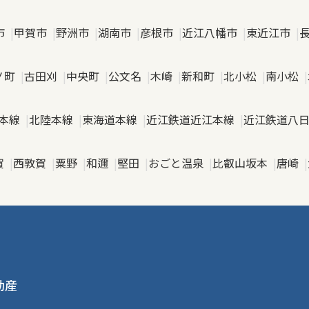
市
甲賀市
野洲市
湖南市
彦根市
近江八幡市
東近江市
ノ町
古田刈
中央町
公文名
木崎
新和町
北小松
南小松
本線
北陸本線
東海道本線
近江鉄道近江本線
近江鉄道八
賀
西敦賀
粟野
和邇
堅田
おごと温泉
比叡山坂本
唐崎
動産