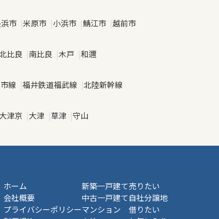
長浜市
米原市
小浜市
鯖江市
越前市
北比良
南比良
木戸
和邇
日市線
福井鉄道福武線
北陸新幹線
大津京
大津
草津
守山
ホーム
新築一戸建て
売りたい
会社概要
中古一戸建て
自社分譲地
プライバシーポリシー
マンション
借りたい