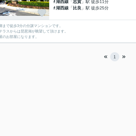
湖西線
「
志賀
」駅 徒歩11分
湖西線
「
比良
」駅 徒歩25分
湖まで徒歩3分の分譲マンションです。
テラスからは琵琶湖が眺望して頂けます。
屋のお部屋になります。
1