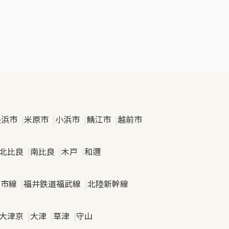
長浜市
米原市
小浜市
鯖江市
越前市
北比良
南比良
木戸
和邇
日市線
福井鉄道福武線
北陸新幹線
大津京
大津
草津
守山