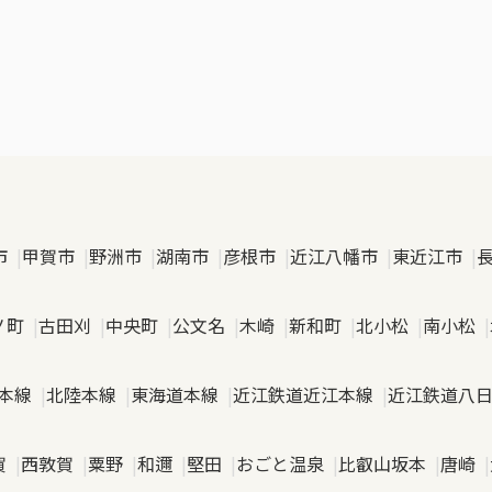
市
甲賀市
野洲市
湖南市
彦根市
近江八幡市
東近江市
ノ町
古田刈
中央町
公文名
木崎
新和町
北小松
南小松
本線
北陸本線
東海道本線
近江鉄道近江本線
近江鉄道八
賀
西敦賀
粟野
和邇
堅田
おごと温泉
比叡山坂本
唐崎