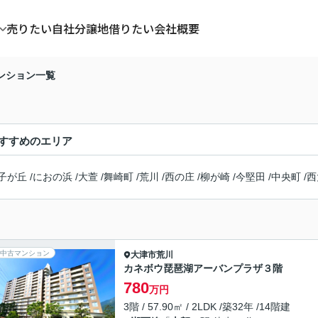
売りたい
自社分譲地
借りたい
会社概要
ンション一覧
すすめのエリア
子が丘
/
におの浜
/
大萱
/
舞崎町
/
荒川
/
西の庄
/
柳が崎
/
今堅田
/
中央町
/
西
中古マンション
大津市
荒川
カネボウ琵琶湖アーバンプラザ３階
780
万円
3階 / 57.90㎡ / 2LDK /築32年 /14階建