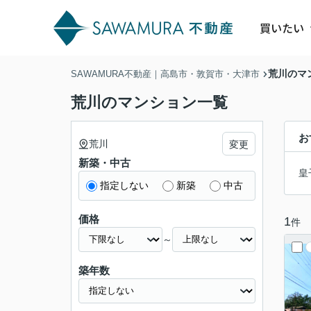
買いたい
荒川のマ
SAWAMURA不動産｜高島市・敦賀市・大津市
荒川のマンション一覧
お
荒川
変更
新築・中古
皇
指定しない
新築
中古
価格
1
件
～
築年数