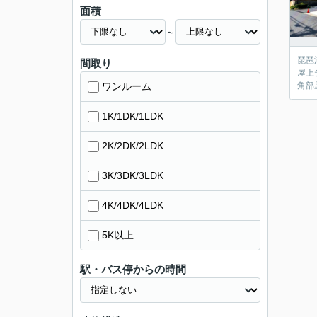
面積
～
琵琶
間取り
屋上
ワンルーム
角部
1K/1DK/1LDK
2K/2DK/2LDK
3K/3DK/3LDK
4K/4DK/4LDK
5K以上
駅・バス停からの時間