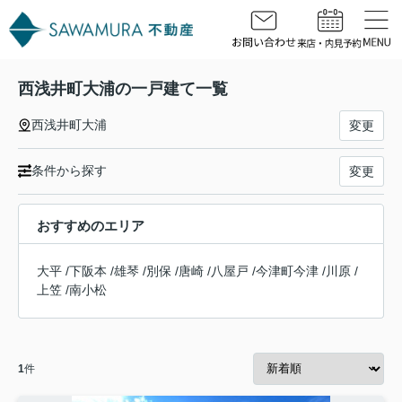
西浅井町大浦の一戸建て一覧
西浅井町大浦
変更
条件から探す
変更
おすすめのエリア
大平
/
下阪本
/
雄琴
/
別保
/
唐崎
/
八屋戸
/
今津町今津
/
川原
/
上笠
/
南小松
1
件