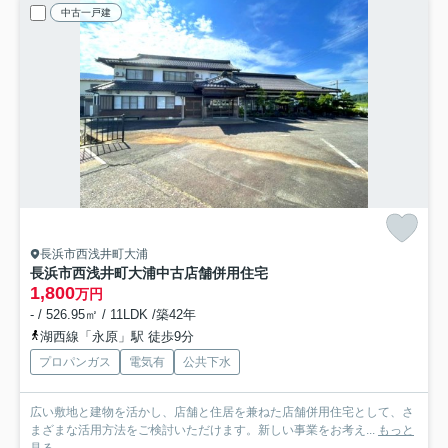
中古一戸建
長浜市西浅井町大浦
長浜市西浅井町大浦中古店舗併用住宅
1,800
万円
- / 526.95㎡ / 11LDK /築42年
湖西線「永原」駅 徒歩9分
プロパンガス
電気有
公共下水
広い敷地と建物を活かし、店舗と住居を兼ねた店舗併用住宅として、さ
まざまな活用方法をご検討いただけます。新しい事業をお考え...
もっと
見る