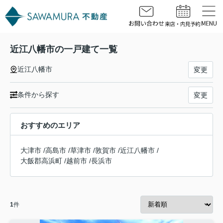
近江八幡市の一戸建て一覧
近江八幡市
変更
条件から探す
変更
おすすめのエリア
大津市
/
高島市
/
草津市
/
敦賀市
/
近江八幡市
/
大飯郡高浜町
/
越前市
/
長浜市
1
件