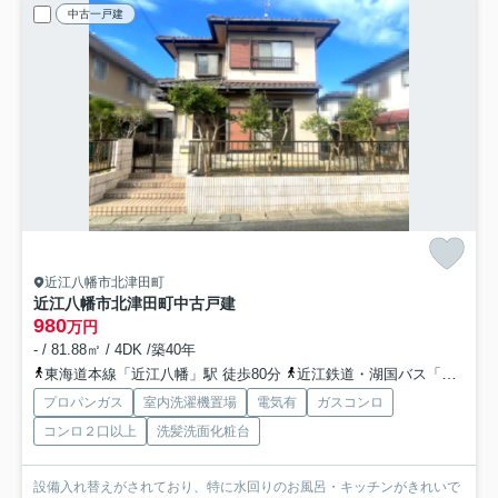
中古一戸建
近江八幡市北津田町
近江八幡市北津田町中古戸建
980
万円
- / 81.88㎡ / 4DK /築40年
東海道本線「近江八幡」駅 徒歩80分
近江鉄道・湖国バス「北津田」バス停下車 徒歩3分
プロパンガス
室内洗濯機置場
電気有
ガスコンロ
コンロ２口以上
洗髪洗面化粧台
設備入れ替えがされており、特に水回りのお風呂・キッチンがきれいで