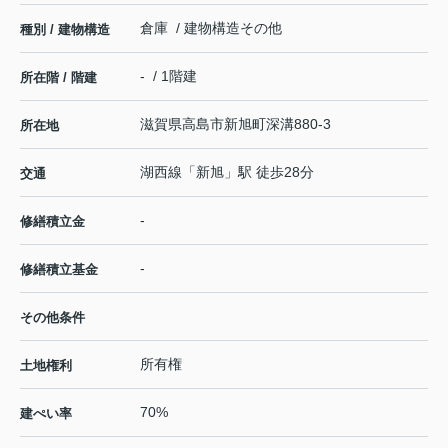
倉庫 / 建物構造その他
種別 / 建物構造
- / 1階建
所在階 / 階建
滋賀県
高島市
新旭町深溝
880-3
所在地
湖西線
「
新旭
」駅 徒歩28分
交通
-
修繕積立金
-
修繕積立基金
その他条件
所有権
土地権利
70%
建ぺい率