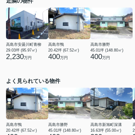
近隣の物件
高島市安曇川町青柳
高島市勝野
高島市鴨
29.03坪 (95.97㎡)
45.01坪 (148.80㎡)
20.42坪 (67.52㎡)
2,230
400
400
万円
万円
万円
よく見られている物件
高島市新旭町深溝
高島市勝野
高島市鴨
16.63坪 (55.00㎡)
45.01坪 (148.80㎡)
2
20.42坪 (67.52㎡)