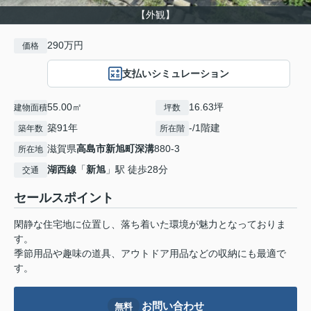
【外観】
290万円
価格
支払いシミュレーション
55.00㎡
16.63坪
建物面積
坪数
築91年
-/1階建
築年数
所在階
滋賀県
高島市
新旭町深溝
880-3
所在地
湖西線
「
新旭
」駅 徒歩28分
交通
セールスポイント
閑静な住宅地に位置し、落ち着いた環境が魅力となっておりま
す。
季節用品や趣味の道具、アウトドア用品などの収納にも最適で
す。
お問い合わせ
無料