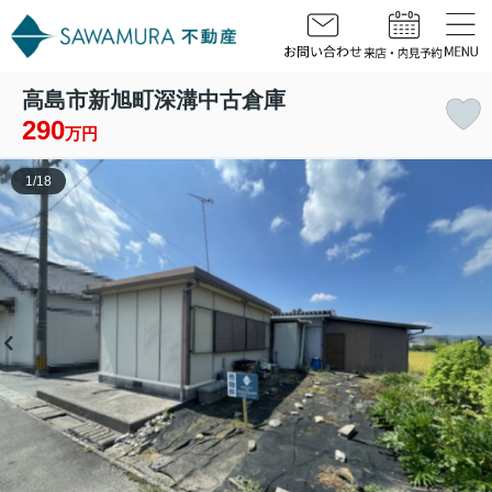
高島市新旭町深溝中古倉庫
290
万円
1
/
18