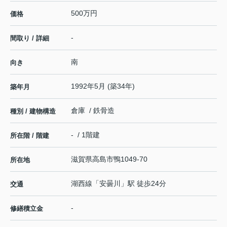
500万円
価格
-
間取り / 詳細
南
向き
1992年5月 (築34年)
築年月
倉庫 / 鉄骨造
種別 / 建物構造
- / 1階建
所在階 / 階建
滋賀県
高島市
鴨
1049-70
所在地
湖西線
「
安曇川
」駅 徒歩24分
交通
-
修繕積立金