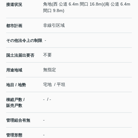
角地(西 公道 6.4m 間口 16.8m)(南 公道 6.4m
接道状況
間口 9.8m)
非線引区域
都市計画
-
その他法令上の制限
不要
国土法届出要否
無指定
用途地域
宅地 / 平坦
地目 / 地勢
- / -
棟総戸数 /
販売戸数
-
管理組合有無
-
管理形態