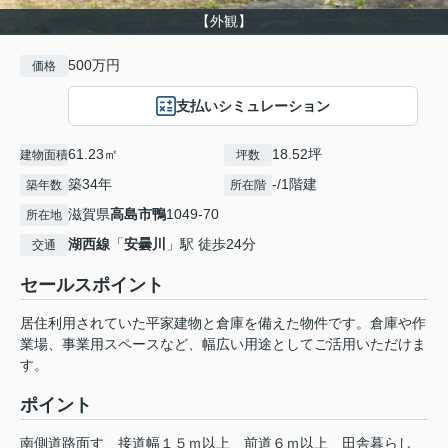
【外観】
500万円
価格
支払いシミュレーション
61.23㎡
18.52坪
建物面積
坪数
築34年
-/1階建
築年数
所在階
滋賀県
高島市
鴨
1049-70
所在地
湖西線
「
安曇川
」駅 徒歩24分
交通
セールスポイント
居住利用されていた平家建物と倉庫を備えた物件です。倉庫や作
業場、事業用スペースなど、幅広い用途としてご活用いただけま
す。
ポイント
南側道路面す
接道幅１５ｍ以上
前道６ｍ以上
田舎暮らし