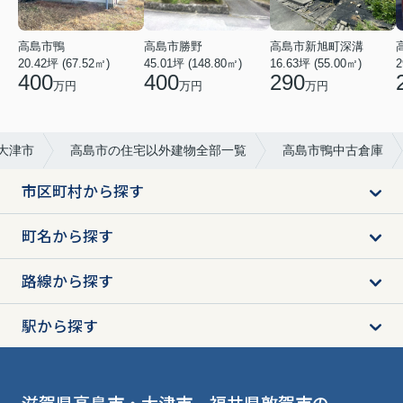
高島市新旭町深溝
高島市勝野
高島市鴨
16.63坪 (55.00㎡)
45.01坪 (148.80㎡)
2
20.42坪 (67.52㎡)
290
400
400
万円
万円
万円
・大津市
高島市の住宅以外建物全部一覧
高島市鴨中古倉庫
市区町村から探す
町名から探す
路線から探す
駅から探す
滋賀県高島市・大津市、福井県敦賀市の