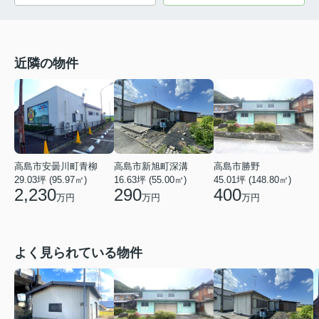
近隣の物件
高島市新旭町深溝
高島市安曇川町青柳
高島市勝野
16.63坪 (55.00㎡)
29.03坪 (95.97㎡)
45.01坪 (148.80㎡)
290
2,230
400
万円
万円
万円
よく見られている物件