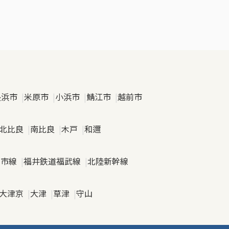
長浜市
米原市
小浜市
鯖江市
越前市
北比良
南比良
木戸
和邇
日市線
福井鉄道福武線
北陸新幹線
大津京
大津
草津
守山