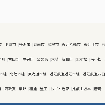
市
甲賀市
野洲市
湖南市
彦根市
近江八幡市
東近江市
ノ町
古田刈
中央町
公文名
木崎
新和町
北小松
南小松
本線
北陸本線
東海道本線
近江鉄道近江本線
近江鉄道八
賀
西敦賀
粟野
和邇
堅田
おごと温泉
比叡山坂本
唐崎