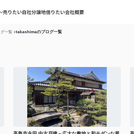
売りたい
自社分譲地
借りたい
会社概要
takashimaのブログ一覧
タグ一覧
高島市永田 中古戸建～広大な敷地と和モダンな風