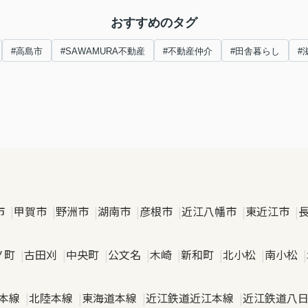
おすすめのタグ
#高島市
#SAWAMURA不動産
#不動産仲介
#田舎暮らし
#
市
甲賀市
野洲市
湖南市
彦根市
近江八幡市
東近江市
ノ町
古田刈
中央町
公文名
木崎
新和町
北小松
南小松
本線
北陸本線
東海道本線
近江鉄道近江本線
近江鉄道八