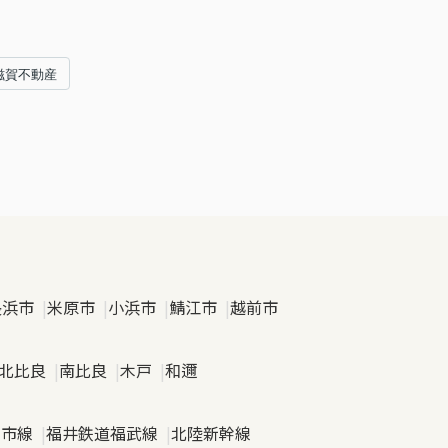
滋賀不動産
長浜市
米原市
小浜市
鯖江市
越前市
北比良
南比良
木戸
和邇
日市線
福井鉄道福武線
北陸新幹線