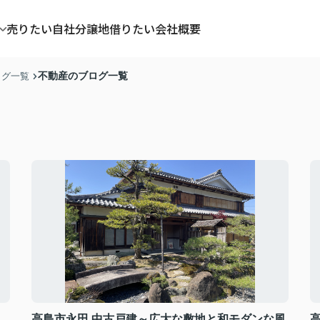
売りたい
自社分譲地
借りたい
会社概要
不動産のブログ一覧
タグ一覧
高島市永田 中古戸建～広大な敷地と和モダンな風