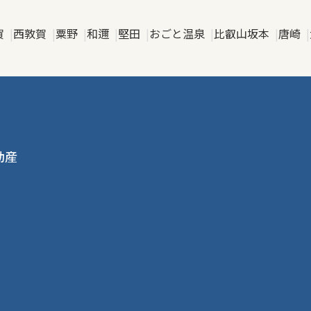
賀
西敦賀
粟野
和邇
堅田
おごと温泉
比叡山坂本
唐崎
動産