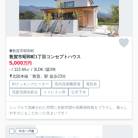
敦賀市昭和町
敦賀市昭和町1丁目コンセプトハウス
5,000
万円
- / 113.44㎡ / 3LDK /築3年
北陸本線「敦賀」駅 徒歩23分
IHクッキングヒーター
室内洗濯機置場
電気有
洗髪洗面化粧台
トイレ２ヶ所
公共下水
シンプルで洗練された空間に全館空調や高断熱性能をプラスし、暮らし
やすさにもこだわった住まいです！
中古一戸建