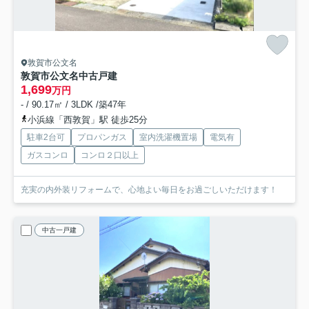
敦賀市公文名
敦賀市公文名中古戸建
1,699
万円
- / 90.17㎡ / 3LDK /築47年
小浜線「西敦賀」駅 徒歩25分
駐車2台可
プロパンガス
室内洗濯機置場
電気有
ガスコンロ
コンロ２口以上
充実の内外装リフォームで、心地よい毎日をお過ごしいただけます！
中古一戸建