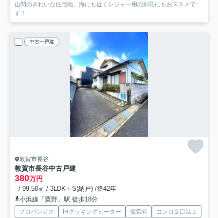
山間のきれいな住宅地、海にも近くレジャー用の別荘にもおススメで
す！
中古一戸建
敦賀市長谷
敦賀市長谷中古戸建
380
万円
- / 99.58㎡ / 3LDK＋S(納戸) /築42年
小浜線「粟野」駅 徒歩18分
プロパンガス
IHクッキングヒーター
電気有
コンロ２口以上