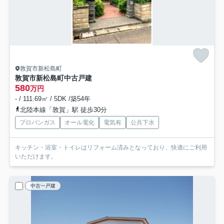
敦賀市新松島町
敦賀市新松島町中古戸建
580
万円
- / 111.69㎡ / 5DK /築54年
北陸本線「敦賀」駅 徒歩30分
プロパンガス
オール電化
電気有
公共下水
キッチン・浴室・トイレはリフォーム済みとなっており、快適にご利用
いただけます。
中古一戸建