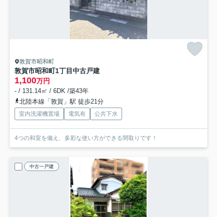
敦賀市昭和町
敦賀市昭和町1丁目中古戸建
1,100
万円
- / 131.14㎡ / 6DK /築43年
北陸本線「敦賀」駅 徒歩21分
室内洗濯機置場
電気有
公共下水
4つの和室を備え、多彩な使い方ができる間取りです！
中古一戸建