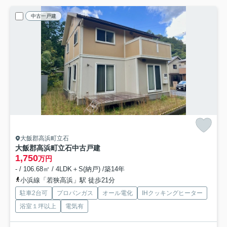
中古一戸建
大飯郡高浜町立石
大飯郡高浜町立石中古戸建
1,750
万円
- / 106.68㎡ / 4LDK＋S(納戸) /築14年
小浜線「若狭高浜」駅 徒歩21分
駐車2台可
プロパンガス
オール電化
IHクッキングヒーター
浴室１坪以上
電気有