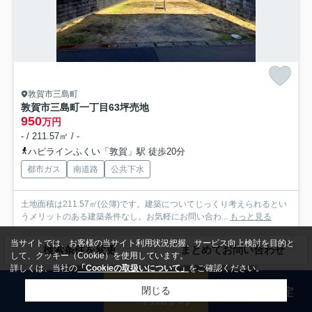
敦賀市三島町
敦賀市三島町一丁目63坪売地
950
万円
- / 211.57㎡ / -
ハピラインふくい「敦賀」駅 徒歩20分
都市ガス
南道路
公共下水
土地面積は211.57㎡(公簿)です。建築についてじっくり考えられるとい
うメリットのある建築条件なし。お気軽にお問い合わ...
もっと見る
当サイトでは、お客様の当サイト利用状況把握、サービス向上検討を目的と
検索条件を変更
まとめてお問い合わせ
して、クッキー（Cookie）を使用しています。
中古一戸建
詳しくは、当社の
「Cookieの取扱いについて」
をご確認ください。
閉じる