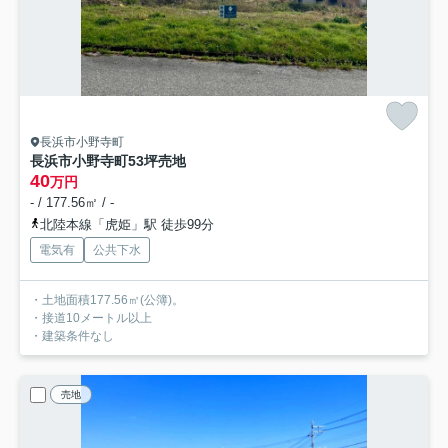
長浜市小野寺町
長浜市小野寺町53坪売地
40
万円
- / 177.56㎡ / -
北陸本線「虎姫」駅 徒歩99分
電気有
公共下水
・土地面積177.56㎡(公簿)。
・接道10メートル以上
・建築条件なし
売地