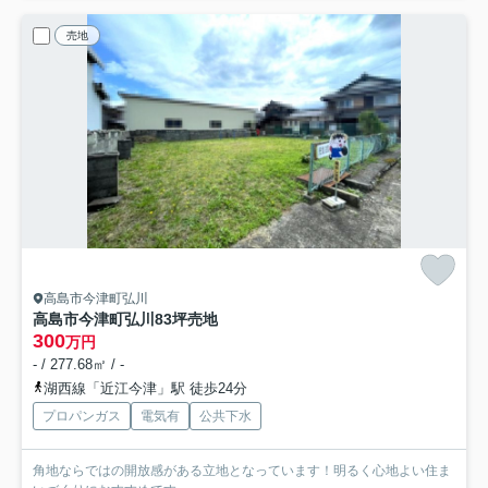
売地
高島市今津町弘川
高島市今津町弘川83坪売地
300
万円
- / 277.68㎡ / -
湖西線「近江今津」駅 徒歩24分
プロパンガス
電気有
公共下水
角地ならではの開放感がある立地となっています！明るく心地よい住ま