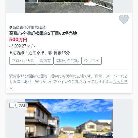
高島市今津町松陽台
高島市今津町松陽台2丁目63坪売地
500
万円
- / 209.27㎡ / -
湖西線「近江今津」駅 徒歩13分
プロパンガス
電気有
閑静な住宅地
公共下水
駅徒歩15分圏内で通勤・通学にも便利な立地です。病院、スーパーなど
も近隣にあり、安心かつ住みやすい住宅地となっております...
もっと見
る
売地