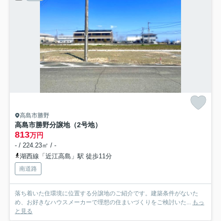
高島市勝野
高島市勝野分譲地（2号地）
813
万円
- / 224.23㎡ / -
湖西線「近江高島」駅 徒歩11分
南道路
落ち着いた住環境に位置する分譲地のご紹介です。建築条件がないた
め、お好きなハウスメーカーで理想の住まいづくりをご検討いた...
もっ
と見る