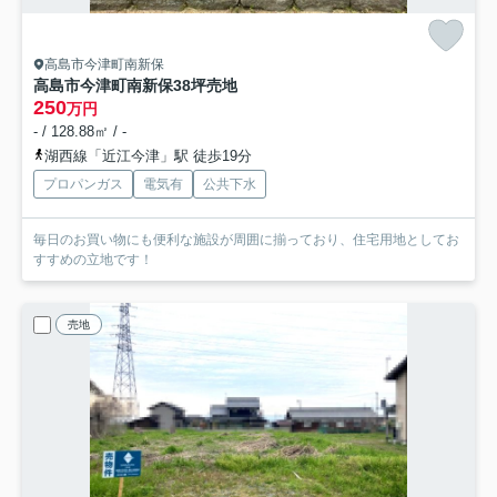
高島市今津町南新保
高島市今津町南新保38坪売地
250
万円
- / 128.88㎡ / -
湖西線「近江今津」駅 徒歩19分
プロパンガス
電気有
公共下水
毎日のお買い物にも便利な施設が周囲に揃っており、住宅用地としてお
すすめの立地です！
売地