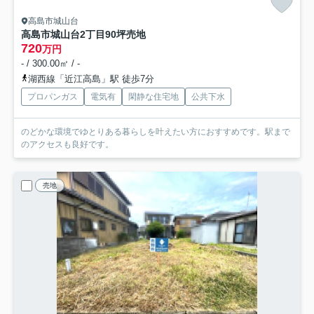
高島市城山台
高島市城山台2丁目90坪売地
720
万円
- / 300.00㎡ / -
湖西線「近江高島」駅 徒歩7分
プロパンガス
電気有
閑静な住宅地
公共下水
のどかな環境でゆとりある暮らしを叶えたい方におすすめです。駅まで
のアクセスも良好です。
売地