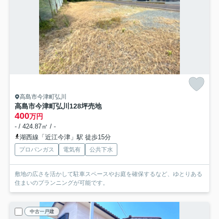
高島市今津町弘川
高島市今津町弘川128坪売地
400
万円
- / 424.87㎡ / -
湖西線「近江今津」駅 徒歩15分
プロパンガス
電気有
公共下水
敷地の広さを活かして駐車スペースやお庭を確保するなど、ゆとりある
住まいのプランニングが可能です。
中古一戸建