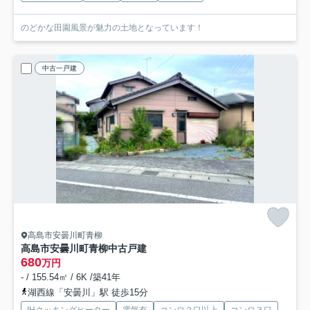
のどかな田園風景が魅力の土地となっています！
中古一戸建
高島市安曇川町青柳
高島市安曇川町青柳中古戸建
680
万円
- / 155.54㎡ / 6K /築41年
湖西線「安曇川」駅 徒歩15分