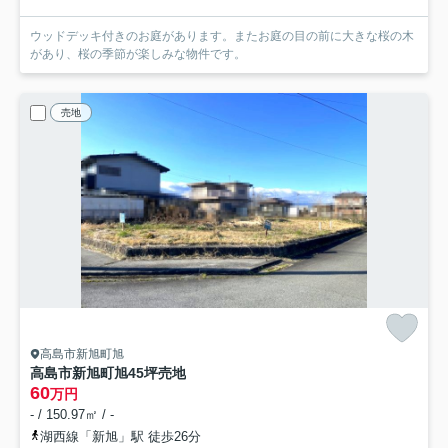
ウッドデッキ付きのお庭があります。またお庭の目の前に大きな桜の木
があり、桜の季節が楽しみな物件です。
売地
高島市新旭町旭
高島市新旭町旭45坪売地
60
万円
- / 150.97㎡ / -
湖西線「新旭」駅 徒歩26分