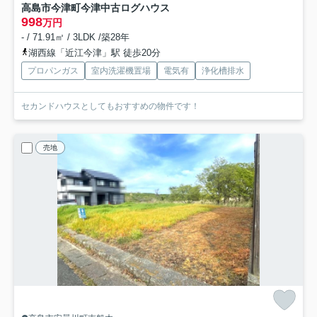
高島市今津町今津中古ログハウス
998
万円
- / 71.91㎡ / 3LDK /築28年
湖西線「近江今津」駅 徒歩20分
プロパンガス
室内洗濯機置場
電気有
浄化槽排水
セカンドハウスとしてもおすすめの物件です！
売地