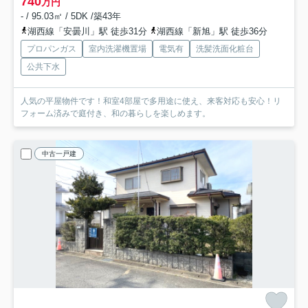
740
万円
- / 95.03㎡ / 5DK /築43年
湖西線「安曇川」駅 徒歩31分
湖西線「新旭」駅 徒歩36分
プロパンガス
室内洗濯機置場
電気有
洗髪洗面化粧台
公共下水
人気の平屋物件です！和室4部屋で多用途に使え、来客対応も安心！リ
フォーム済みで庭付き、和の暮らしを楽しめます。
中古一戸建