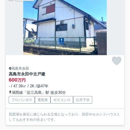
高島市永田
高島市永田中古戸建
600
万円
- / 47.39㎡ / 2K /築47年
湖西線「近江高島」駅 徒歩30分
プロパンガス
電気有
ガスコンロ
公共下水
琵琶湖を身近に感じられる立地となっており、別荘やセカンドハウスと
してもおすすめの住まいです。