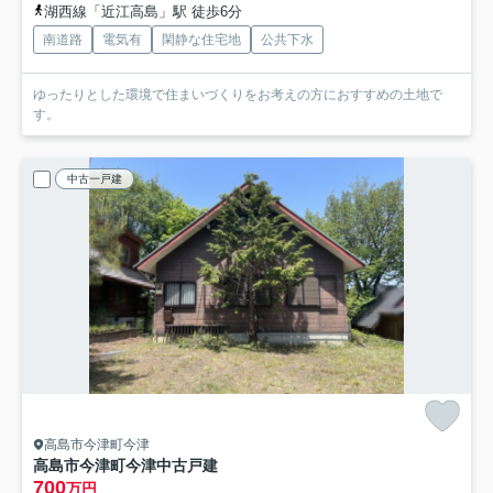
湖西線「近江高島」駅 徒歩6分
南道路
電気有
閑静な住宅地
公共下水
ゆったりとした環境で住まいづくりをお考えの方におすすめの土地で
す。
中古一戸建
高島市今津町今津
高島市今津町今津中古戸建
700
万円