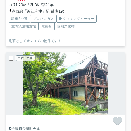
- / 71.20㎡ / 2LDK /築21年
湖西線「近江今津」駅 徒歩19分
駐車2台可
プロパンガス
IHクッキングヒーター
室内洗濯機置場
電気有
個別浄化槽
別荘としてオススメの物件です！
中古一戸建
高島市今津町今津