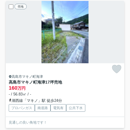
売地
高島市マキノ町海津
高島市マキノ町海津17坪売地
160
万円
- / 56.83㎡ / -
湖西線「マキノ」駅 徒歩24分
プロパンガス
南道路
電気有
公共下水
見通しの良い角地です！