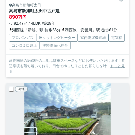
高島市新旭町太田
高島市新旭町太田中古戸建
890
万円
- / 92.47㎡ / 4LDK /築29年
湖西線「新旭」駅 徒歩53分
湖西線「安曇川」駅 徒歩61分
プロパンガス
IHクッキングヒーター
室内洗濯機置場
電気有
コンロ２口以上
洗髪洗面化粧台
建物南側の約80坪の土地は駐車スペースなどにお使いいただけます！周
辺環境も落ち着いており、田舎でゆったりとした暮らしを叶...
もっと見
る
売地