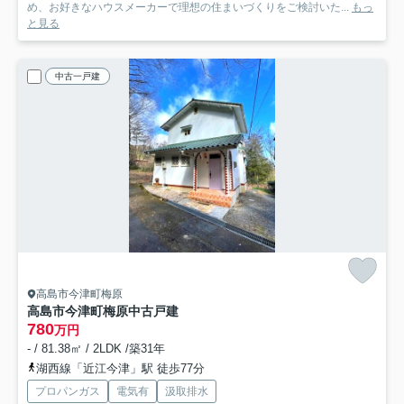
め、お好きなハウスメーカーで理想の住まいづくりをご検討いた...
もっ
と見る
中古一戸建
高島市今津町梅原
高島市今津町梅原中古戸建
780
万円
- / 81.38㎡ / 2LDK /築31年
湖西線「近江今津」駅 徒歩77分
プロパンガス
電気有
汲取排水