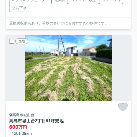
IHクッキングヒーター
電気有
コンロ２口以上
コンロ３口
公共下水
屋根裏収納もあり、荷物の多い方にもおすすめの物件です。
売地
高島市城山台
高島市城山台2丁目91坪売地
600
万円
- / 301.06㎡ / -