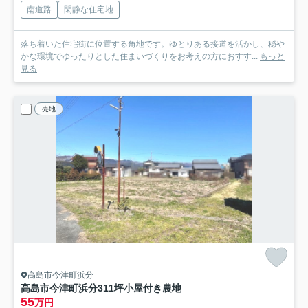
南道路
閑静な住宅地
落ち着いた住宅街に位置する角地です。ゆとりある接道を活かし、穏や
かな環境でゆったりとした住まいづくりをお考えの方におすす...
もっと
見る
売地
高島市今津町浜分
高島市今津町浜分311坪小屋付き農地
55
万円