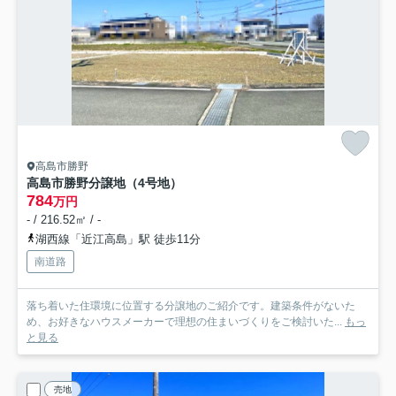
高島市勝野
高島市勝野分譲地（4号地）
784
万円
- / 216.52㎡ / -
湖西線「近江高島」駅 徒歩11分
南道路
落ち着いた住環境に位置する分譲地のご紹介です。建築条件がないた
め、お好きなハウスメーカーで理想の住まいづくりをご検討いた...
もっ
と見る
売地