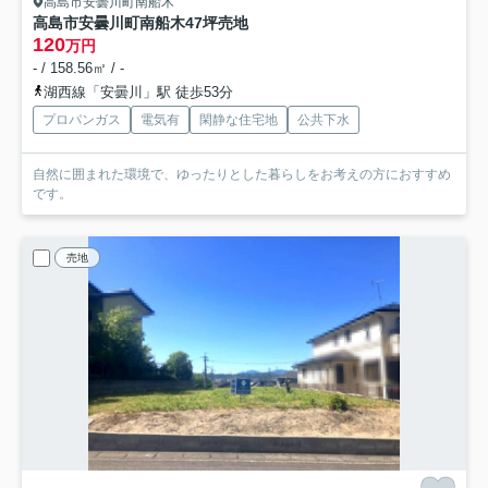
高島市安曇川町南船木
高島市安曇川町南船木47坪売地
120
万円
- / 158.56㎡ / -
湖西線「安曇川」駅 徒歩53分
プロパンガス
電気有
閑静な住宅地
公共下水
自然に囲まれた環境で、ゆったりとした暮らしをお考えの方におすすめ
です。
売地