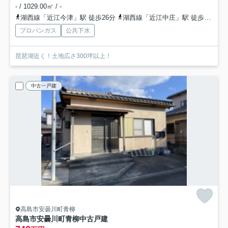
- / 1029.00㎡ / -
湖西線「近江今津」駅 徒歩26分
湖西線「近江中庄」駅 徒歩47分
プロパンガス
公共下水
琵琶湖近く！土地広さ300坪以上！
中古一戸建
高島市安曇川町青柳
高島市安曇川町青柳中古戸建