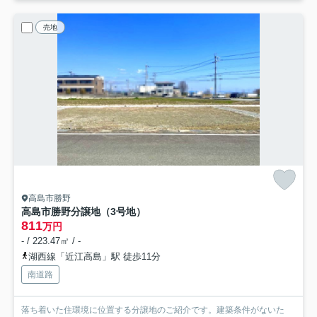
売地
高島市勝野
高島市勝野分譲地（3号地）
811
万円
- / 223.47㎡ / -
湖西線「近江高島」駅 徒歩11分
南道路
落ち着いた住環境に位置する分譲地のご紹介です。建築条件がないた