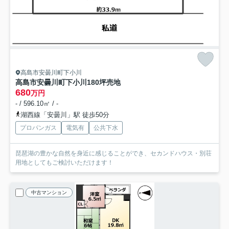
高島市安曇川町下小川
高島市安曇川町下小川180坪売地
680
万円
- / 596.10㎡ / -
湖西線「安曇川」駅 徒歩50分
プロパンガス
電気有
公共下水
琵琶湖の豊かな自然を身近に感じることができ、セカンドハウス・別荘
用地としてもご検討いただけます！
中古マンション