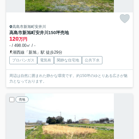
高島市新旭町安井川
高島市新旭町安井川150坪売地
120
万円
- / 498.00㎡ / -
湖西線「新旭」駅 徒歩29分
プロパンガス
電気有
閑静な住宅地
公共下水
周辺は自然に囲まれた静かな環境です。約150坪のゆとりある広さが魅
力となっております。
売地