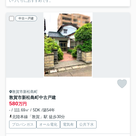
いづくりにおすすめです。
中古一戸建
敦賀市新松島町
敦賀市新松島町中古戸建
580
万円
- / 111.69㎡ / 5DK /築54年
北陸本線「敦賀」駅 徒歩30分
プロパンガス
オール電化
電気有
公共下水