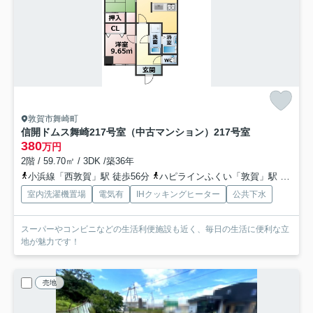
敦賀市舞崎町
信開ドムス舞崎217号室（中古マンション）
217号室
380
万円
2階 / 59.70㎡ / 3DK /築36年
小浜線「西敦賀」駅 徒歩56分
ハピラインふくい「敦賀」駅 徒歩19分
室内洗濯機置場
電気有
IHクッキングヒーター
公共下水
スーパーやコンビニなどの生活利便施設も近く、毎日の生活に便利な立
地が魅力です！
売地