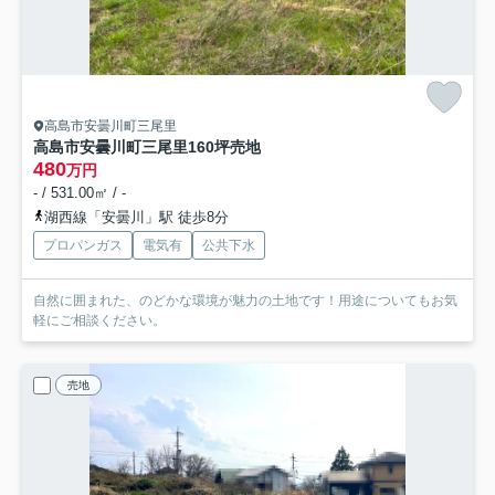
高島市安曇川町三尾里
高島市安曇川町三尾里160坪売地
480
万円
- / 531.00㎡ / -
湖西線「安曇川」駅 徒歩8分
プロパンガス
電気有
公共下水
自然に囲まれた、のどかな環境が魅力の土地です！用途についてもお気
軽にご相談ください。
売地