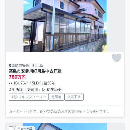
高島市安曇川町川島
高島市安曇川町川島中古戸建
780
万円
- / 104.75㎡ / 5LDK /築36年
湖西線「安曇川」駅 徒歩32分
IHクッキングヒーター
電気有
公共下水
カーポート付きで、雨や雪の日のお車の乗り降りにも便利です！
中古一戸建