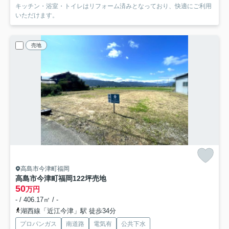
キッチン・浴室・トイレはリフォーム済みとなっており、快適にご利用
いただけます。
売地
高島市今津町福岡
高島市今津町福岡122坪売地
50
万円
- / 406.17㎡ / -
湖西線「近江今津」駅 徒歩34分
プロパンガス
南道路
電気有
公共下水