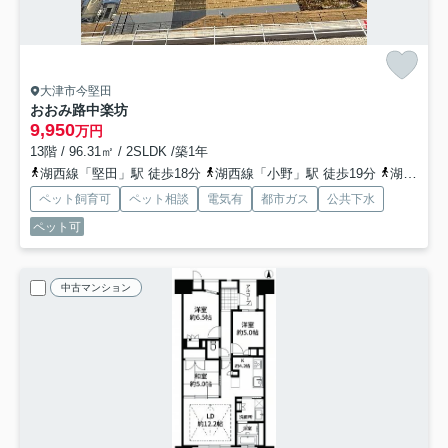
大津市今堅田
おおみ路中楽坊
9,950
万円
13階 / 96.31㎡ / 2SLDK /築1年
湖西線「堅田」駅 徒歩18分
湖西線「小野」駅 徒歩19分
湖西線「和邇」駅 徒歩57分
ペット飼育可
ペット相談
電気有
都市ガス
公共下水
ペット可
中古マンション