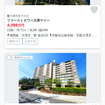
大津市皇子が丘
ファーストタワー大津マリー
4,398
万円
21階 / 78.71㎡ / 3LDK /築24年
湖西線「大津京」駅 徒歩2分
京阪石山坂本線「京阪大津京」駅 徒歩4分
都市ガス
公共下水
中古マンション