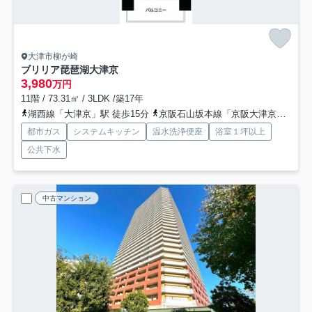
大津市柳が崎
ブリリア琵琶湖大津京
3,980
万円
11階 / 73.31㎡ / 3LDK /築17年
湖西線「大津京」駅 徒歩15分
京阪石山坂本線「京阪大津京」駅 徒歩19分
都市ガス
システムキッチン
温水洗浄便座
浴室１坪以上
公共下水
中古マンション