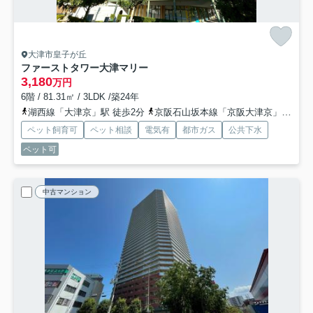
大津市皇子が丘
ファーストタワー大津マリー
3,180
万円
6階 / 81.31㎡ / 3LDK /築24年
湖西線「大津京」駅 徒歩2分
京阪石山坂本線「京阪大津京」駅 徒歩4分
ペット飼育可
ペット相談
電気有
都市ガス
公共下水
ペット可
中古マンション