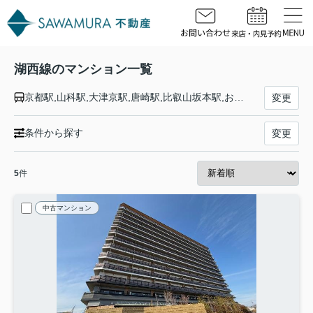
湖西線のマンション一覧
京都駅,山科駅,大津京駅,唐崎駅,比叡山坂本駅,おごと温泉駅,堅田駅,小野駅,和邇駅,蓬莱駅,志賀駅,比良駅,近江舞子駅,北小松駅,近江高島駅,安曇川駅,新旭駅,近江今津駅,近江中庄駅,マキノ駅,永原駅,近江塩津駅
変更
条件から探す
変更
5
件
中古マンション