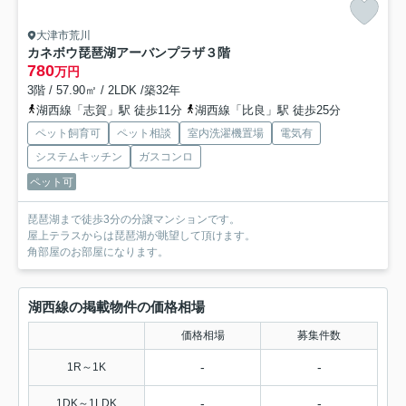
大津市荒川
カネボウ琵琶湖アーバンプラザ３階
780
万円
3階 / 57.90㎡ / 2LDK /築32年
湖西線「志賀」駅 徒歩11分
湖西線「比良」駅 徒歩25分
ペット飼育可
ペット相談
室内洗濯機置場
電気有
システムキッチン
ガスコンロ
ペット可
琵琶湖まで徒歩3分の分譲マンションです。
屋上テラスからは琵琶湖が眺望して頂けます。
角部屋のお部屋になります。
湖西線の掲載物件の価格相場
価格相場
募集件数
-
-
1R～1K
-
-
1DK～1LDK