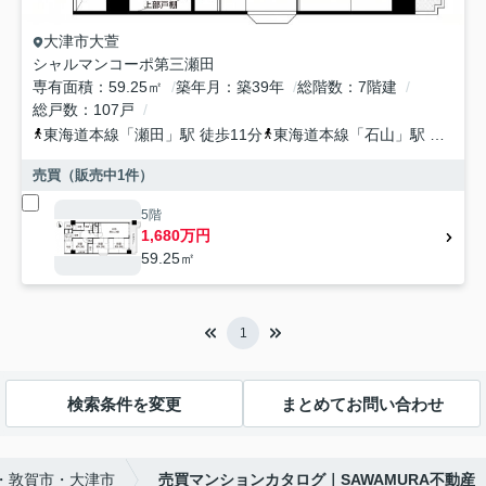
大津市
大萱
シャルマンコーポ第三瀬田
専有面積
59.25㎡
築年月
築39年
総階数
7階建
総戸数
107戸
東海道本線
「
瀬田
」駅 徒歩11分
東海道本線
「
石山
」駅 徒歩33分
売買（販売中
1
件）
5階
1,680万円
59.25㎡
1
検索条件を変更
まとめてお問い合わせ
市・敦賀市・大津市
売買マンションカタログ｜SAWAMURA不動産