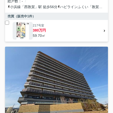
総戸数
-
小浜線
「
西敦賀
」駅 徒歩56分
ハピラインふくい
「
敦賀
」駅 徒
売買（販売中
1
件）
217号室
380万円
59.70㎡