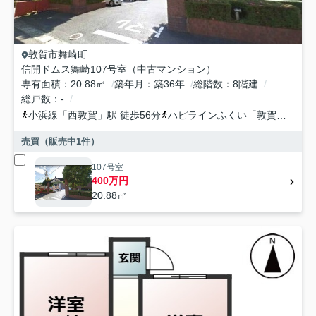
敦賀市
舞崎町
信開ドムス舞崎107号室（中古マンション）
専有面積
20.88㎡
築年月
築36年
総階数
8階建
総戸数
-
小浜線
「
西敦賀
」駅 徒歩56分
ハピラインふくい
「
敦賀
」駅 徒
売買（販売中
1
件）
107号室
400万円
20.88㎡