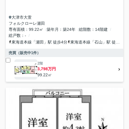
大津市
大萱
フォルクローレ瀬田
専有面積
99.22㎡
築年月
築24年
総階数
14階建
総戸数
-
東海道本線
「
瀬田
」駅 徒歩4分
東海道本線
「
石山
」駅 徒歩33分
売買（販売中
1
件）
2階
3,798万円
99.22㎡