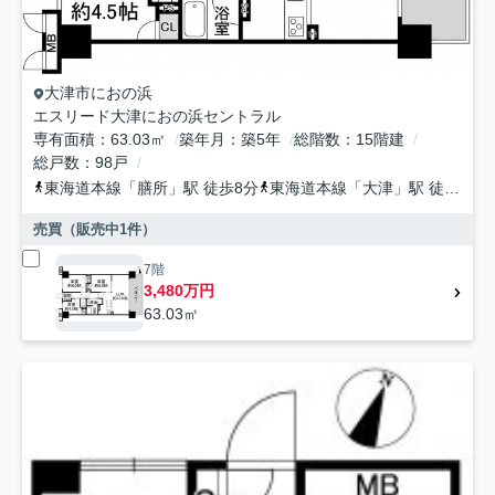
大津市
におの浜
エスリード大津におの浜セントラル
専有面積
63.03㎡
築年月
築5年
総階数
15階建
総戸数
98戸
東海道本線
「
膳所
」駅 徒歩8分
東海道本線
「
大津
」駅 徒歩24分
売買（販売中
1
件）
7階
3,480万円
63.03㎡