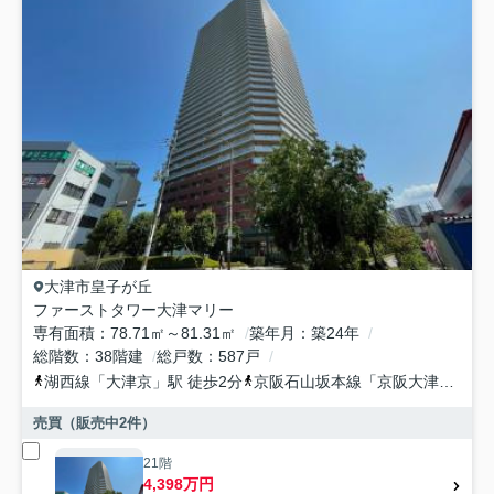
大津市
皇子が丘
ファーストタワー大津マリー
専有面積
78.71㎡～81.31㎡
築年月
築24年
総階数
38階建
総戸数
587戸
湖西線
「
大津京
」駅 徒歩2分
京阪石山坂本線
「
京阪大津京
」駅 
売買（販売中
2
件）
21階
4,398万円