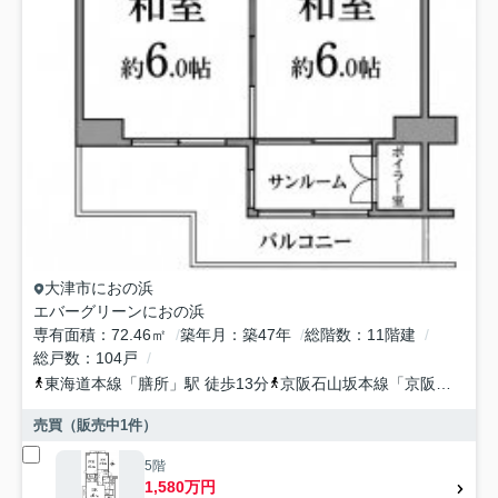
大津市
におの浜
エバーグリーンにおの浜
専有面積
72.46㎡
築年月
築47年
総階数
11階建
総戸数
104戸
東海道本線
「
膳所
」駅 徒歩13分
京阪石山坂本線
「
京阪膳所
」駅
売買（販売中
1
件）
5階
1,580万円