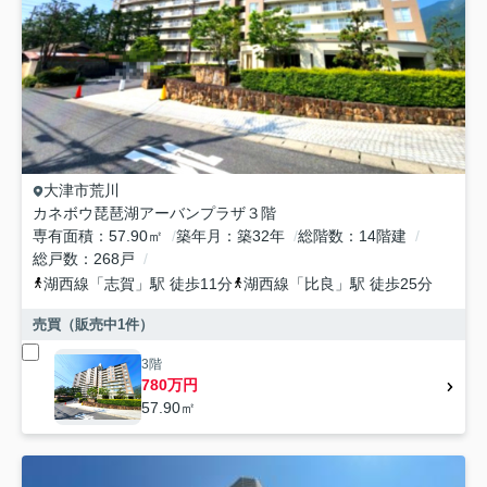
大津市
荒川
カネボウ琵琶湖アーバンプラザ３階
専有面積
57.90㎡
築年月
築32年
総階数
14階建
総戸数
268戸
湖西線
「
志賀
」駅 徒歩11分
湖西線
「
比良
」駅 徒歩25分
売買（販売中
1
件）
3階
780万円
57.90㎡