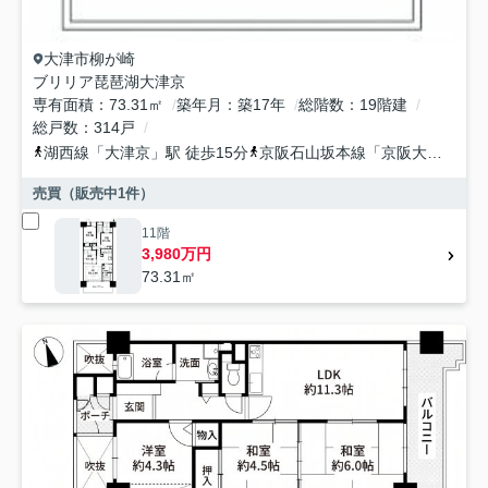
大津市
柳が崎
ブリリア琵琶湖大津京
専有面積
73.31㎡
築年月
築17年
総階数
19階建
総戸数
314戸
湖西線
「
大津京
」駅 徒歩15分
京阪石山坂本線
「
京阪大津京
」駅
売買（販売中
1
件）
11階
3,980万円
73.31㎡