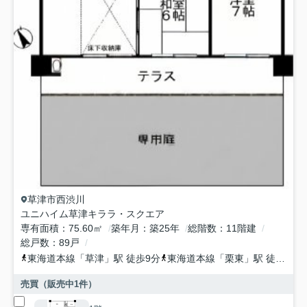
草津市
西渋川
ユニハイム草津キララ・スクエア
専有面積
75.60㎡
築年月
築25年
総階数
11階建
総戸数
89戸
東海道本線
「
草津
」駅 徒歩9分
東海道本線
「
栗東
」駅 徒歩37分
売買（販売中
1
件）