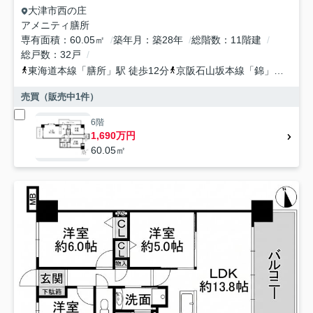
大津市
西の庄
アメニティ膳所
専有面積
60.05㎡
築年月
築28年
総階数
11階建
総戸数
32戸
東海道本線
「
膳所
」駅 徒歩12分
京阪石山坂本線
「
錦
」駅 徒歩10分
売買（販売中
1
件）
6階
1,690万円
60.05㎡