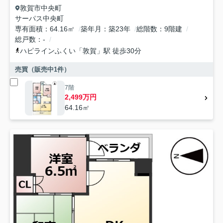
敦賀市
中央町
サーパス中央町
専有面積
64.16㎡
築年月
築23年
総階数
9階建
総戸数
-
ハピラインふくい
「
敦賀
」駅 徒歩30分
売買（販売中
1
件）
7階
2,499万円
64.16㎡