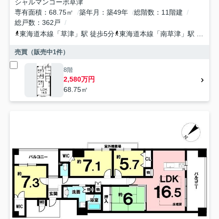
シャルマンコーポ草津
専有面積
68.75㎡
築年月
築49年
総階数
11階建
総戸数
362戸
東海道本線
「
草津
」駅 徒歩5分
東海道本線
「
南草津
」駅 徒歩35分車6分 3.0km
売買（販売中
1
件）
8階
2,580万円
68.75㎡