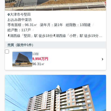
大津市
今堅田
おおみ路中楽坊
専有面積
96.31㎡
築年月
築1年
総階数
13階建
総戸数
117戸
湖西線
「
堅田
」駅 徒歩18分
湖西線
「
小野
」駅 徒歩19分
湖西
売買（販売中
1
件）
13階
9,950万円
96.31㎡