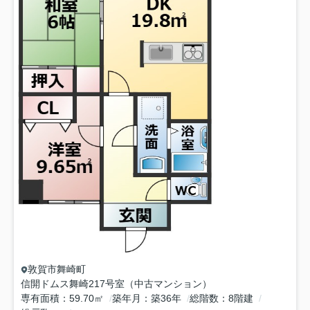
敦賀市
舞崎町
信開ドムス舞崎217号室（中古マンション）
専有面積
59.70㎡
築年月
築36年
総階数
8階建